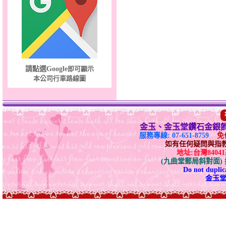
夢想幸福～男黃金戒指
請點選Google
即可顯示
本公司行車路線圖
金玉、金玉堂鑽石金銀
服務專線: 07-651-8759
免付
如有任何疑問與指教請E-
地址:台灣840
(九曲堂郵局斜對面
Do not duplica
金玉堂