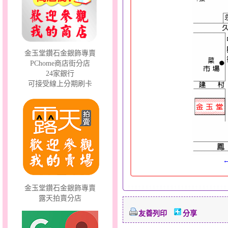
金玉堂鑽石金銀飾專賣
甜心女孩～金銀鋼女套鍊
PChome商店街分店
24家銀行
可接受線上分期刷卡
幸福洋溢～金銀鋼套鍊
金玉堂鑽石金銀飾專賣
露天拍賣分店
友善列印
分享