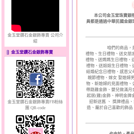
心之舞～金銀鋼套鍊
本公司金玉堂珠寶銀樓
員都是通過中華民國金銀
金玉堂鑽石金銀飾專賣 公司介
紹
咱們的商品，是包羅
金玉堂鑽石金銀飾專賣
禮物、生日禮物、送女朋
禮物、送媽媽生日禮物、
禮物、送姐姐生日禮物、
只愛你～男黃金戒指
結婚紀念日禮物、感恩父
親節禮物、嫁女 娶媳婦
物、新媳婦的見面
禮物、
帶路雞金
飾、嬰兒做滿月
起居(雞)金飾、神明金
迎新送舊 、 獎牌禮品
金玉堂鑽石金銀飾專賣FB粉絲
造、屬於自己喜歡的飾品
團 QR-code
彩蝶倩影～金銀鋼套鍊
也由於，產品多元化