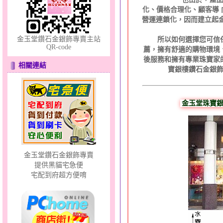
化、價格合理化、顧客導
營運連鎖化，因而建立起金
金玉堂鑽石金銀飾專賣主站
所以如何選擇您可信任
QR-code
薦，擁有舒適的購物環境
後服務和擁有專業珠寶家
相關連結
寶銀樓鑽石金銀
天使約定～金銀鋼套鍊
金玉堂珠寶銀
金玉堂鑽石金銀飾專賣
提供黑貓宅急便
宅配到府超方便唷
天真Rody～金銀鋼套鍊