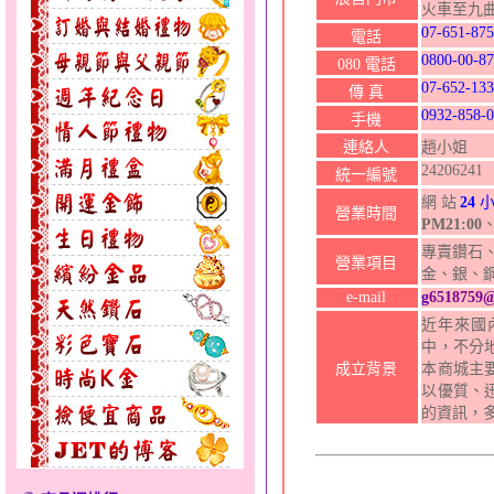
火車至九
07-651-87
電話
0800-00-8
080 電話
07-652-13
傳 真
0932-858-
手機
連絡人
趙小姐
24206241
統一編號
網站
24
小
營業時間
PM21:00
專賣鑽石、
營業項目
金、銀、
e-mail
g
6518759
近年來國
中，不分
成立背景
本商城主
以優質、
的資訊，