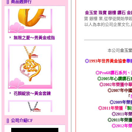
商品週排行
金玉堂 珠寶 銀樓 鑽石 
寶 銀樓 業,從學徒開始學
以人為本的公司企業文化
無限之愛～男黃金戒指
本公司
金玉
◎
1993年世界黃金協會
舉
◎Pro68鑽石系列
◎2005年心鑽鑽
◎2002年榮獲
花顏綻放～黃金套鍊
◎2007年
「
◎2009年榮
◎2011年榮獲「
製
◎2011年
◎2011年榮
公司介紹CF
◎2012年