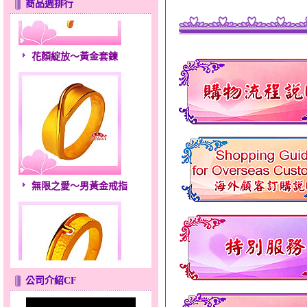
商品週排行
花顏綻放～黃金套鍊
無限之愛～男黃金戒指
公司介紹CF