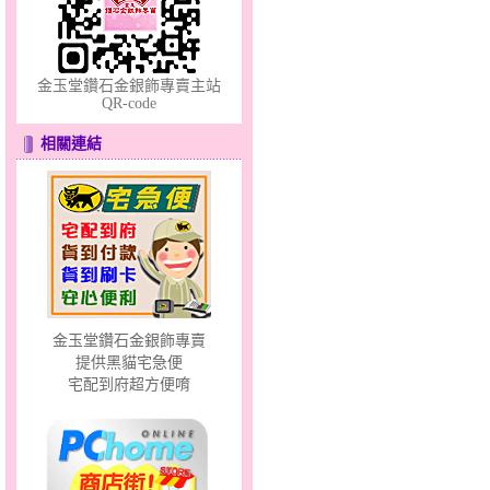
金玉堂鑽石金銀飾專賣主站
QR-code
幸福祈願～金銀鋼套鍊
相關連結
幸福洋溢～金銀鋼套鍊
金玉堂鑽石金銀飾專賣
提供黑貓宅急便
宅配到府超方便唷