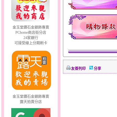
幸運草的愛～金鋼套鍊
金玉堂鑽石金銀飾專賣
PChome商店街分店
24家銀行
可接受線上分期刷卡
友善列印
分享
只愛你～男黃金戒指
金玉堂鑽石金銀飾專賣
露天拍賣分店