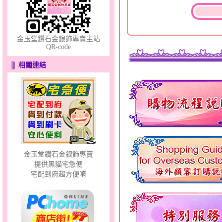
金玉堂鑽石金銀飾專賣主站
QR-code
相關連結
彩蝶倩影～金銀鋼套鍊
金玉堂鑽石金銀飾專賣
提供黑貓宅急便
分享愛～金銀鋼套鍊
宅配到府超方便唷