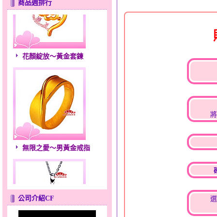
商品週排行
花顏綻放～黃金套鍊
將
無限之愛～男黃金戒指
公司介紹CF
選