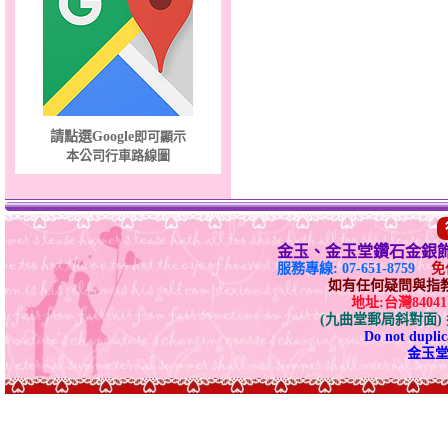
天真Rody～金銀鋼套鍊
請點選Google
即可顯示
本公司行車路線圖
金玉、金玉堂鑽石金銀
服務專線: 07-651-8759
免付
如有任何疑問與指教請E-
地址:台灣840
(九曲堂郵局斜對面
Do not duplica
金玉堂