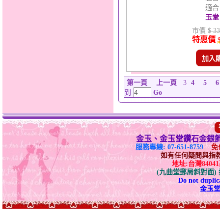
適合 
玉堂
市價
$ 33
特惠價
加入
第一頁
上一頁
3
4
5
6
到
Go
金玉、金玉堂鑽石金銀
服務專線: 07-651-8759
免付
如有任何疑問與指教請E-
地址:台灣840
(九曲堂郵局斜對面
Do not duplica
金玉堂