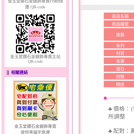
金玉堂鑽石金銀飾專賣FB粉絲
團 QR-code
商品名稱
商品編號
天真Rody～金銀鋼套鍊
推薦
系列
材質
金玉堂鑽石金銀飾專賣主站
金重
QR-code
寶石
相關連結
附贈
贈送
只愛你～女黃金戒指
♣ 價格：
所調整
金玉堂鑽石金銀飾專賣
♣ 配對
提供黑貓宅急便