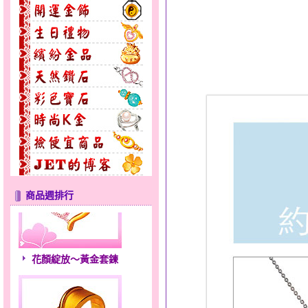
商品週排行
花顏綻放～黃金套鍊