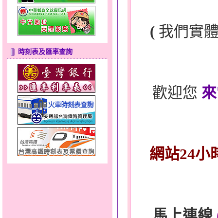
(
我們實
時刻表及匯率查詢
歡迎您
來
網站24小
馬上連線