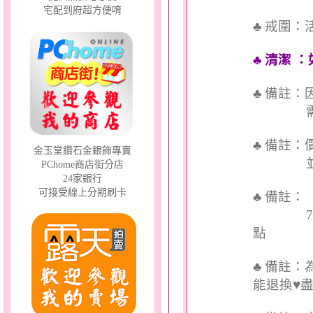
宅配到府超方便唷
♣ 戒圍
♣ 清潔
：
♣ 備註
需依實
♣ 備註
金玉堂鑽石金銀飾專賣
並交付
PChome商店街分店
24家銀行
可接受線上分期刷卡
♣ 備註
7個工
點
♣ 備註
能退換♥