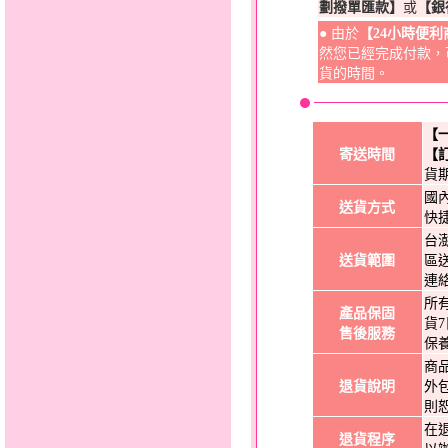
劃撥單匯款】
或
【銀
● 由於
【24小時便
然您已經完成付款，
貨的時間。
【
寄送時間
【
貨
國
送貨方式
快
台
送貨範圍
區
連
所
產品保固
貨
售後服務
保
商
退貨說明
外
則
在
退貨程序