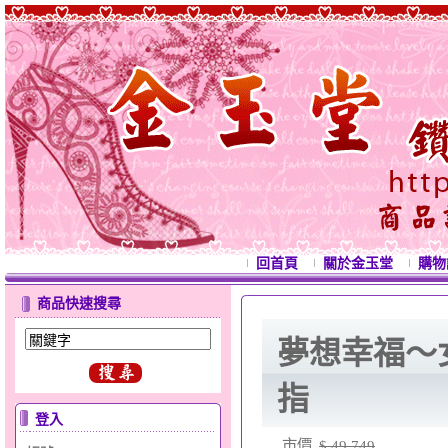
回首頁
關於金玉堂
購物
商品快速搜尋
夢想幸福～
指
登入
市價
$ 49,749