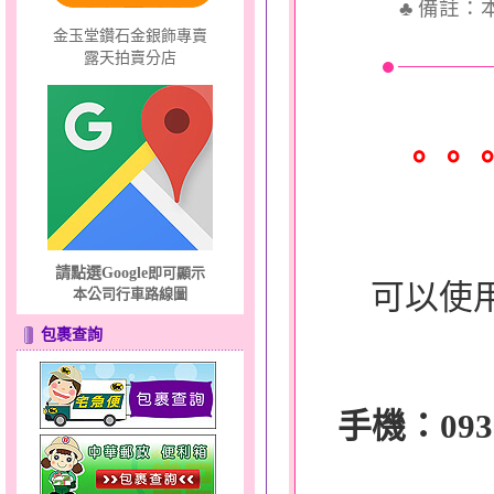
♣
備註：
金玉堂鑽石金銀飾專賣
露天拍賣分店
。。
請點選Google
即可顯示
可以使
本公司行車路線圖
包裹查詢
手機：0932-