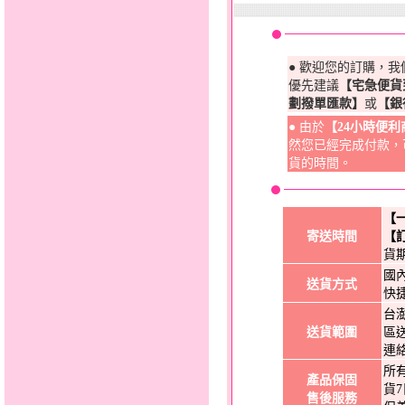
● 歡迎您的訂購，
優先建議
【宅急便貨
劃撥單匯款】
或
【銀
● 由於
【24小時便
然您已經完成付款，
貨的時間。
【
寄送時間
【
貨
國
送貨方式
快
台
送貨範圍
區
連
所
產品保固
貨
售後服務