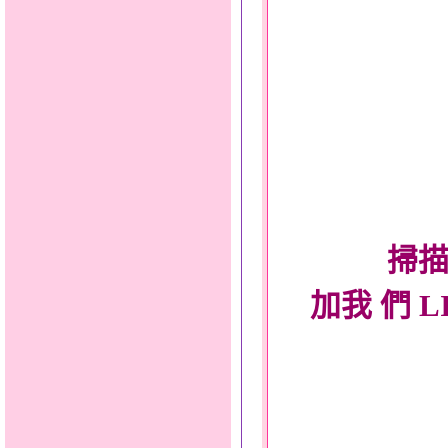
掃描
加我 們 L