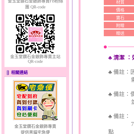
金玉堂鑽石金銀飾專賣FB粉絲
材質
團 QR-code
價格
寶石
附贈
幸福祈願～金銀鋼套鍊
贈送
金玉堂鑽石金銀飾專賣主站
♣ 清潔
：
QR-code
♣ 備註
相關連結
需依實
天真Rody～金銀鋼套鍊
♣ 備註
並交付
♣ 備註
7個工
金玉堂鑽石金銀飾專賣
點
提供黑貓宅急便