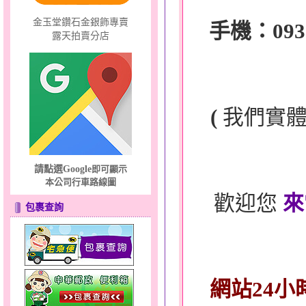
金玉堂鑽石金銀飾專賣
手機：0932-
露天拍賣分店
(
我們實
請點選Google
即可顯示
本公司行車路線圖
歡迎您
來
包裹查詢
網站24小