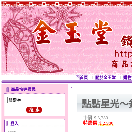
回首頁
關於金玉堂
購物
商品快速搜尋
點點星光～
市價
$ 3,280
特惠價
$ 2,980
登入