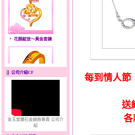
花顏綻放～黃金套鍊
公司介紹CF
每到情人節
只愛你～男黃金戒指
送
各
金玉堂鑽石金銀飾專賣 公司介
紹