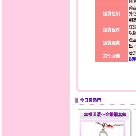
保
商
退貨說明
外
則
在
退貨程序
以
產
退貨運費
出
若
其他服務
說
今日最熱門
幸福溫暖～金銀鋼套鍊