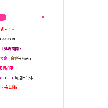
樣式。。。
0-00-8759
馬上連線詢問？
、
K金
、
白金
等商品
)
，
惠折扣哦
!!!
M21:00)
每週日公休
不在此限)