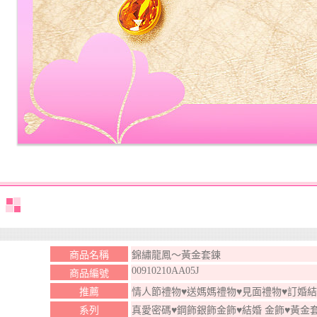
商品名稱
錦繡龍鳳～黃金套鍊
00910210AA05J
商品編號
推薦
情人節禮物♥送媽媽禮物♥見面禮物♥訂婚
系列
真愛密碼♥鋼飾銀飾金飾♥結婚 金飾♥黃金