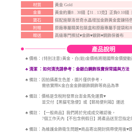
材質
黃金 Gold
金重
黃金約重8 . 30錢【31 . 13克】正負0.10錢
寶石
搭配施華洛世奇水晶增加金飾黃金套鍊特
附贈
原廠專屬精美包裝盒和原廠專屬手提袋和J
贈送
高級專門擦拭♥金飾♥銀飾♥鋼飾保養布
產品說明
♣ 價格：{特別注意}黃金、白(鉑)金價格將隨國際金價變
♣ 清潔
：如何
清洗
請參考
：金銀白鋼飾珠寶保
常識與方法
♣ 備註：因拍攝產生色差，圖片僅供參考，
需依實際K金白金金飾銀飾鋼飾等商品為準
♣ 備註：價格是含稅附發票台澎金馬免運費♥
並交付【黑貓宅急便】或【郵局便利箱】運送
♣ 備註：【一般商品】我們將於完成成交確認後，
7個工作天內【不包含例假日】將產品送至您指定
♣ 備註：為維護金飾衛生問題♥商品寄出開封佩帶使用後♥