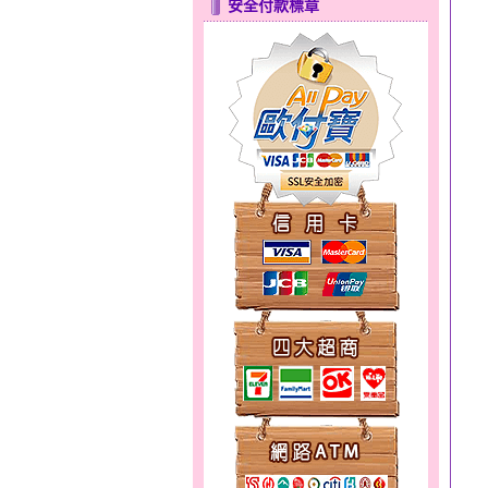
安全付款標章
只愛你～男黃金戒指
彩蝶倩影～金銀鋼套鍊
天使約定～金銀鋼套鍊