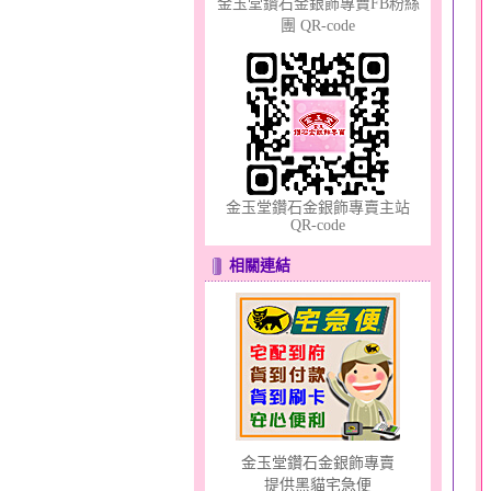
金玉堂鑽石金銀飾專賣FB粉絲
團 QR-code
幸福洋溢～金銀鋼套鍊
金玉堂鑽石金銀飾專賣主站
QR-code
相關連結
夢想幸福～男黃金戒指
金玉堂鑽石金銀飾專賣
提供黑貓宅急便