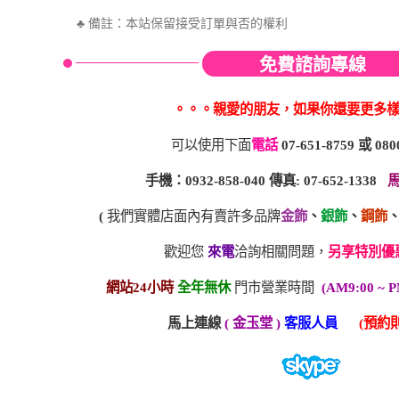
♣
備註：本站保留接受訂單與否的權利
免費諮詢專線
。。。親愛的朋友，如果你還要更多
可以使用下面
電話
07-651-8759
或
080
手機：0932-858-040 傳真: 07-652-1338
(
我們實體店面內有賣許多品牌
金飾
、
銀飾
、
鋼飾
歡迎您
來電
洽詢相關問題，
另享特別優
網站24小時
全年無休
門市營業時間
(AM9:00 ~ P
馬上連線
( 金玉堂 )
客服人員
(預約則