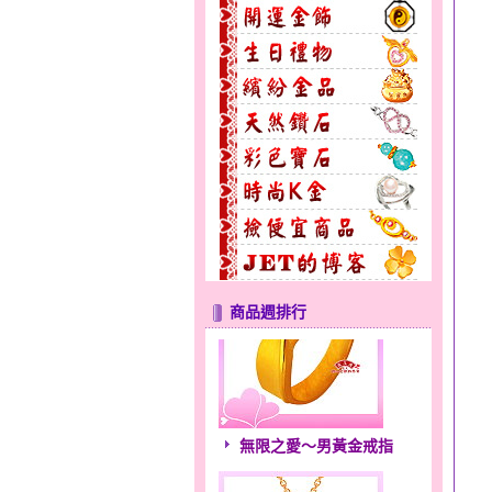
商品週排行
無限之愛～男黃金戒指