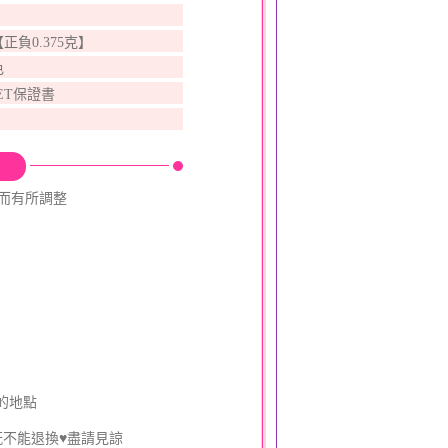
【正負0.375克】
色
ET保證書
動而有所調整
的地點
既不能退換♥盡請見諒