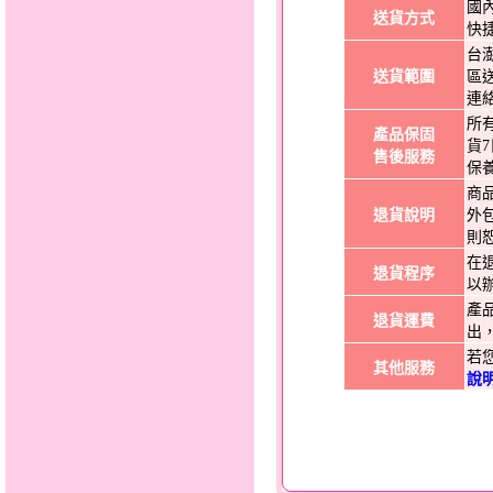
國
送貨方式
快
台
送貨範圍
區
連
所
產品保固
貨
售後服務
保
商
退貨說明
外
則
在
退貨程序
以
產
退貨運費
出
若
其他服務
說