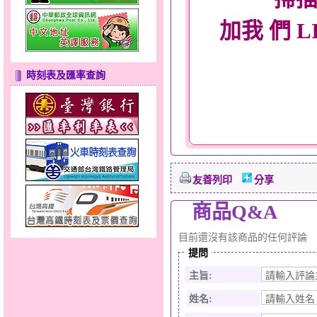
加我 們 L
時刻表及匯率查詢
友善列印
分享
商品Q&A
目前還沒有該商品的任何評論
提問
主旨:
姓名: