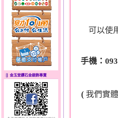
可以使
幸福洋溢～金銀鋼套鍊
手機：0932-
金玉堂鑽石金銀飾專賣
(
我們實
彩蝶倩影～金銀鋼套鍊