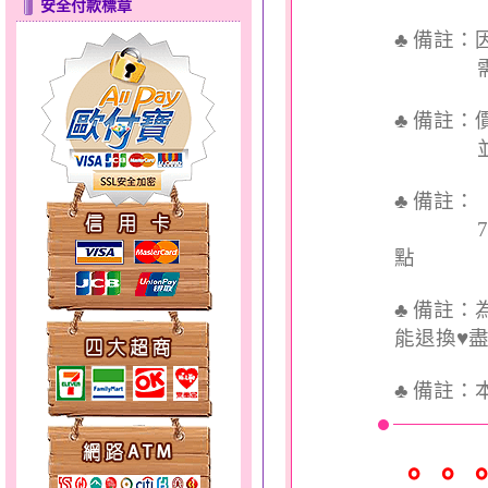
安全付款標章
♣ 備註
甜心女孩～金銀鋼女套鍊
需依實
♣ 備註
並交付
♣ 備註
7個工
點
心之舞～金銀鋼套鍊
♣ 備註
能退換♥
♣
備註：
分享愛～金銀鋼套鍊
。。