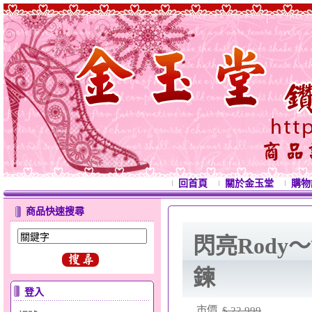
回首頁
關於金玉堂
購物
商品快速搜尋
閃亮Rody
鍊
登入
市價
$ 22,999