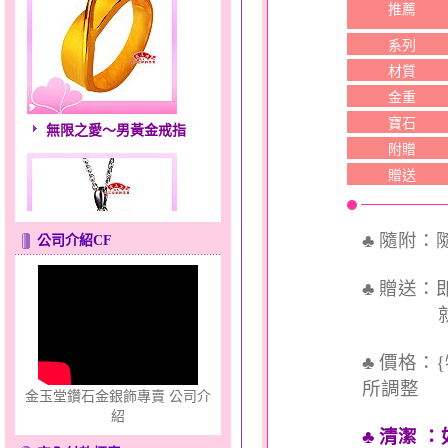
推薦
系列
材質
金重
無限之愛～男黃金戒指
寶石
附贈
贈送
♣ 隨附
公司介紹CF
♣ 贈送
幸福祈願～金銀鋼套鍊
就送QQ
♣ 價格：
所調整
金玉堂鑽石金銀飾專賣 公司介
紹
♣ 清潔
：