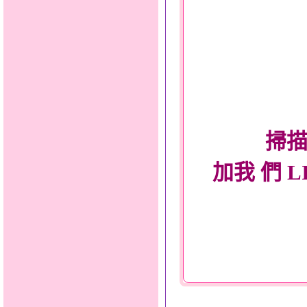
掃描
加我 們 L