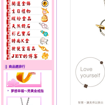
商品週排行
夢想幸福～男黃金戒指