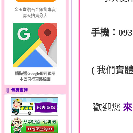
金玉堂鑽石金銀飾專賣
露天拍賣分店
手機：0932-
(
我們實
請點選Google
即可顯示
本公司行車路線圖
包裹查詢
歡迎您
來