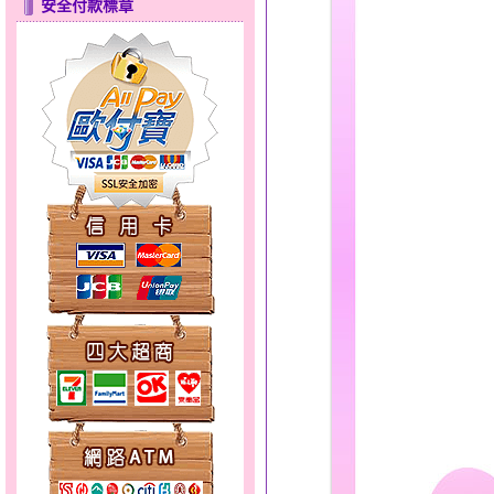
安全付款標章
只愛你～男黃金戒指
天真Rody～金銀鋼套鍊
心之舞～金銀鋼套鍊