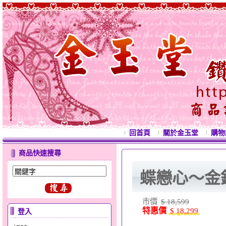
回首頁
關於金玉堂
購物
商品快速搜尋
蝶戀心～金
市價
$ 18,599
特惠價
$ 18,299
登入