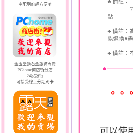
♣ 備註
宅配到府超方便唷
7個工
點
♣ 備註
能退換♥
♣
備註：
金玉堂鑽石金銀飾專賣
PChome商店街分店
24家銀行
可接受線上分期刷卡
。。
可以使