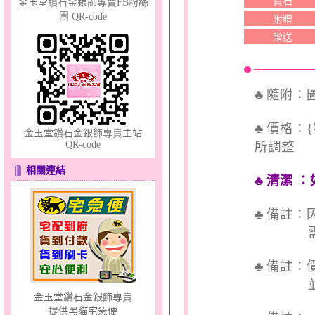
寶石
金玉堂鑽石金銀飾專賣FB粉絲
團 QR-code
附贈
贈送
十字架～大黃金套鍊
♣ 隨附
♣ 價格：
金玉堂鑽石金銀飾專賣主站
QR-code
所調整
相關連結
♣ 清潔
：
羽翼～男銀鋼套鍊
♣ 備註
需依實
♣ 備註
並交付
金玉堂鑽石金銀飾專賣
提供黑貓宅急便