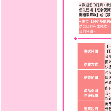
● 歡迎您的訂購，
優先建議
【宅急便貨
劃撥單匯款】
或
【銀
● 由於
【24小時便
然您已經完成付款，
貨的時間。
【
寄送時間
【
貨
國
送貨方式
快
台
送貨範圍
區
連
所
產品保固
貨
售後服務
保
商
退貨說明
外