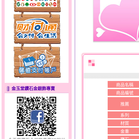
白鴿～黃金耳環
商品名稱
金玉堂鑽石金銀飾專賣
商品編號
推薦
點亮愛情～黃金套鍊
系列
材質
金重