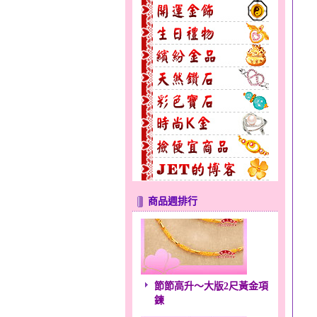
商品週排行
節節高升～大版2尺黃金項
鍊