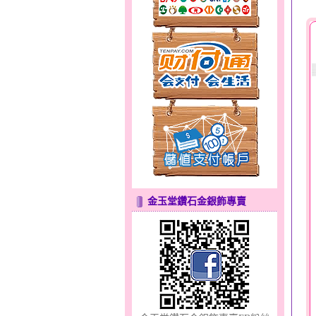
微光～黃金耳環
蕙質蘭心～大中國繩黃金
墜
金玉堂鑽石金銀飾專賣
溫柔蘭心～大黃金墜