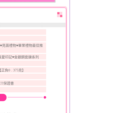
♥見面禮物♥畢業禮物最佳推
3真愛印記♥金銀鋼套鍊系列
【正負0 . 375克】
ET保證書