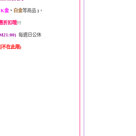
、
K金
、
白金
等商品
)
，
惠折扣哦
!!!
M21:00)
每週日公休
不在此限)