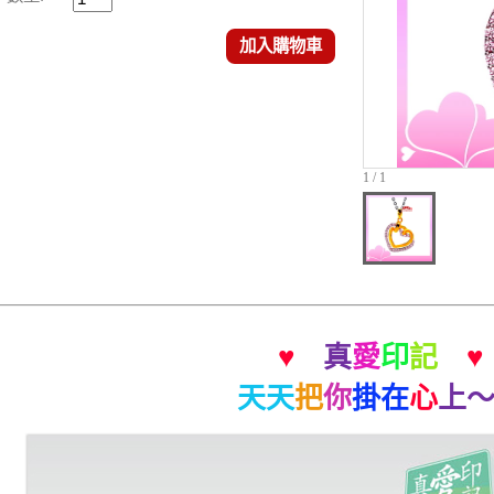
加入購物車
1 / 1
♥
真
愛
印
記
♥
天天
把
你
掛在
心
上