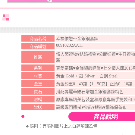
商品名稱
幸福依戀～金銀鋼套鍊
00910202AA11
商品編號
情人節禮物♥結婚禮物♥公關送禮♥生日禮物
推薦
薦
系列
真愛密碼♥金飾銀飾鋼飾♥七夕情人節201
材質
黃金 Gold + 銀 Silver + 白鋼 Steel
金重
黃金約重0 . 40錢【1 . 50克】正負0 . 10錢
寶石
搭配昇麗華鋯石增加金銀鋼套鍊特色
附贈
原廠專屬精美包裝盒和原廠專屬手提袋和J
贈送
高級專門擦拭♥金飾♥銀飾♥鋼飾保養布
產品說明
♣ 隨附：有隨附圖片上之白鋼項鍊乙條