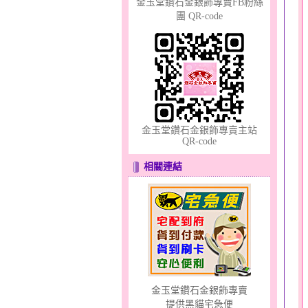
金玉堂鑽石金銀飾專賣FB粉絲
團 QR-code
鐘生有錢～五色線金鋼手
鍊
金玉堂鑽石金銀飾專賣主站
QR-code
相關連結
愛滿了～金鋼女手鍊
金玉堂鑽石金銀飾專賣
提供黑貓宅急便