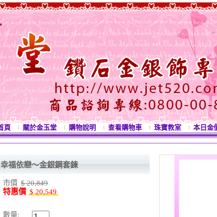
首頁
關於金玉堂
購物說明
查看購物車
珠寶教室
本日金
幸福依戀～金銀鋼套鍊
市價
$ 20,849
特惠價
$ 20,549
數量: