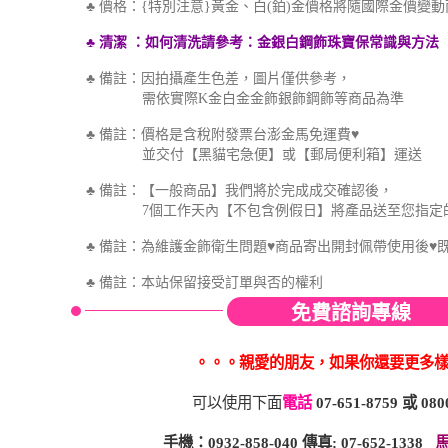
♣ 價格：{特別注意}黃金、白(鉑)金價格將隨國際金價變
♣ 清潔
：如何
清洗
請參考
：金銀白鋼飾珠寶保
常識與方法
♣ 備註：因拍攝產生色差，圖片僅供參考，
需依實際K金白金金飾銀飾鋼飾等商品為準
♣ 備註：價格是含稅附發票台澎金馬免運費♥
並交付【黑貓宅急便】或【郵局便利箱】運送
♣ 備註：【一般商品】我們將於完成成交確認後，
7個工作天內【不包含例假日】將產品送至您指定
♣ 備註：為維護金飾衛生問題♥商品寄出開封佩帶使用後♥
♣
備註：本站保留接受訂單與否的權利
免費諮詢專線
。。。親愛的朋友，如果你還要更多
可以使用下面
電話
07-651-8759
或
080
手機：0932-858-040 傳真: 07-652-1338