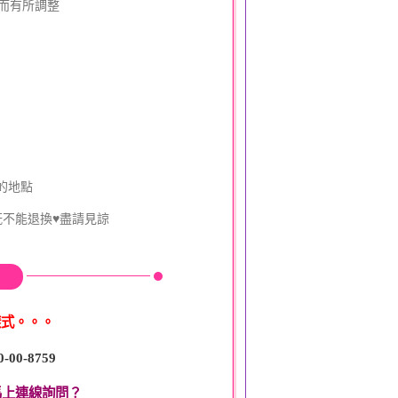
動而有所調整
的地點
既不能退換♥盡請見諒
樣式。。。
0-00-8759
馬上連線詢問？