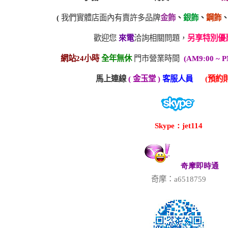
(
我們實體店面內有賣許多品牌
金飾
、
銀飾
、
鋼飾
歡迎您
來電
洽詢相關問題，
另享特別優
網站24小時
全年無休
門市營業時間
(AM9:00 ~ P
馬上連線
( 金玉堂 )
客服人員
(預約則
Skype：jet114
奇摩即時通
奇摩：a6518759