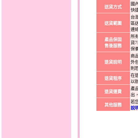
國
送貨方式
快
台
送貨範圍
區
連
所
產品保固
貨
售後服務
保
商
退貨說明
外
則
在
退貨程序
以
產
退貨運費
出
若
其他服務
說