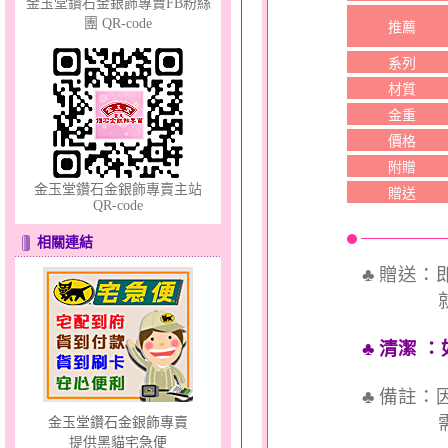
金玉堂鑽石金銀飾專賣FB粉絲
團 QR-code
推薦
系列
材質
幸福洋溢～金銀鋼套鍊
金重
價格
附贈
金玉堂鑽石金銀飾專賣主站
贈送
QR-code
相關連結
♣ 贈送
愛情邱比特～金銀鋼套鍊
就送QQ
♣ 清潔
：
♣ 備註
需依實
金玉堂鑽石金銀飾專賣
提供黑貓宅急便