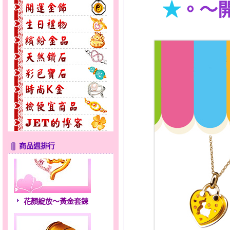
★
。～
商品週排行
花顏綻放～黃金套鍊