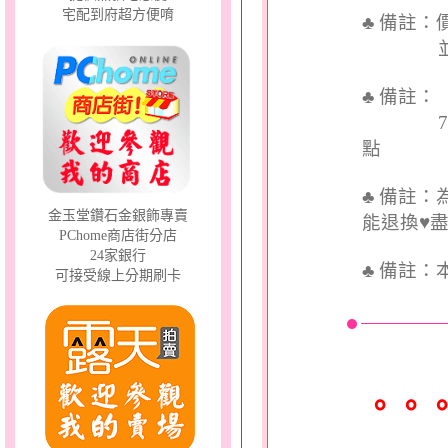
宅配到府超方便唷
♣ 備註
並交付
♣ 備註
7個工
點
♣ 備註
金玉堂鑽石金銀飾專賣
能退換♥
PChome商店街分店
24家銀行
♣
備註：
可接受線上分期刷卡
。。