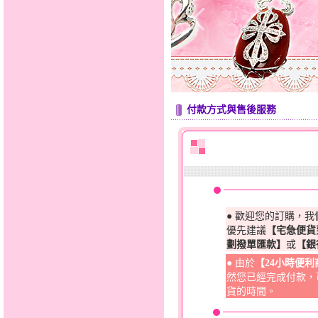
付款方式與售後服務
● 歡迎您的訂購，
優先建議
【宅急便貨
劃撥單匯款】
或
【銀
● 由於
【24小時便
然您已經完成付款，
貨的時間。