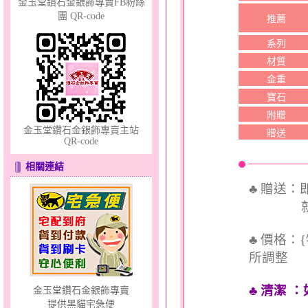
金玉堂鑽石金銀飾專賣FB粉絲
團 QR-code
推薦
系列
幸福依戀～金銀鋼套鍊
材質
金重
寶石
附贈
金玉堂鑽石金銀飾專賣主站
贈送
QR-code
相關連結
幸福溫暖～金銀鋼套鍊
♣ 贈送
就送QQ
♣ 價格：
所調整
♣ 清潔
：
金玉堂鑽石金銀飾專賣
提供黑貓宅急便