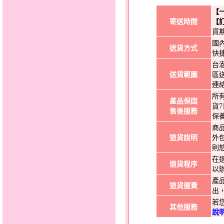
【
寄送時間
【
貨
國
送貨方式
快
台
送貨範圍
區
連
所
產品保固
貨
售後服務
保
商
退貨說明
外
則
在
退貨程序
以
產
退貨運費
出
若
其他服務
說