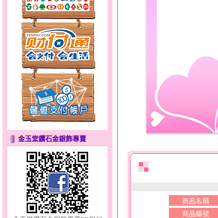
聽見愛～男金鋼手鍊
金玉堂鑽石金銀飾專賣
十字架～小黃金套鍊
商品名稱
商品編號