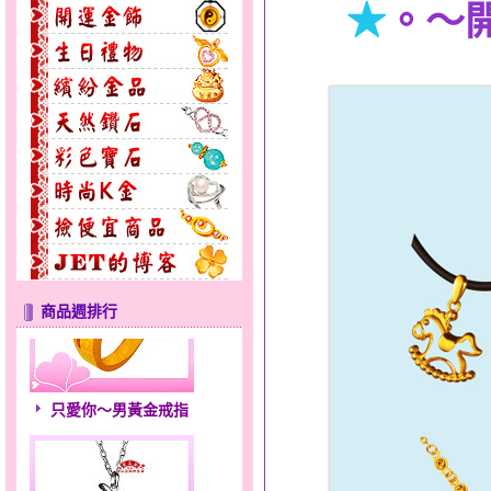
★
。～
商品週排行
只愛你～男黃金戒指