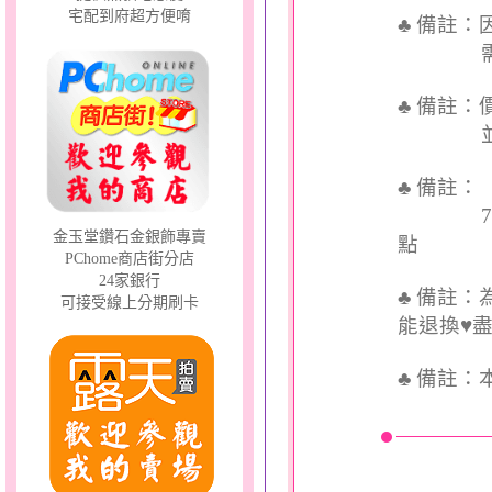
宅配到府超方便唷
♣ 備註
需依實
♣ 備註
並交付
♣ 備註
7個工
金玉堂鑽石金銀飾專賣
點
PChome商店街分店
24家銀行
♣ 備註
可接受線上分期刷卡
能退換♥
♣
備註：