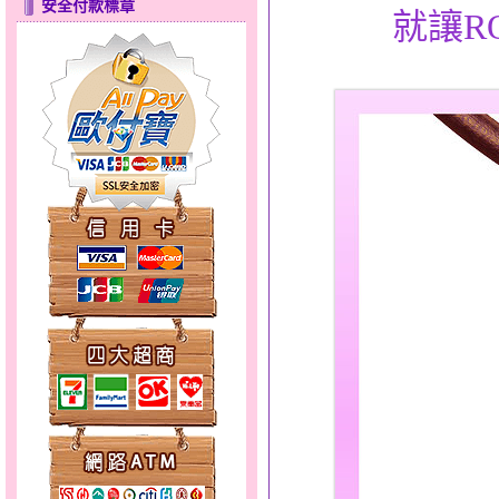
安全付款標章
就讓R
愛在心坎～金銀鋼套鍊
夢想幸福～男黃金戒指
聽見愛～女金鋼手鍊