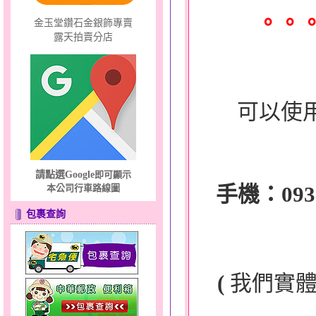
。。
金玉堂鑽石金銀飾專賣
露天拍賣分店
可以使
請點選Google
即可顯示
手機：0932-
本公司行車路線圖
包裹查詢
(
我們實