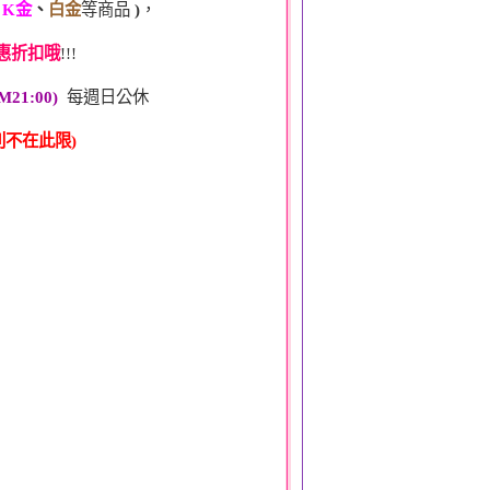
、
K金
、
白金
等商品
)
，
惠折扣哦
!!!
M21:00)
每週日公休
不在此限)