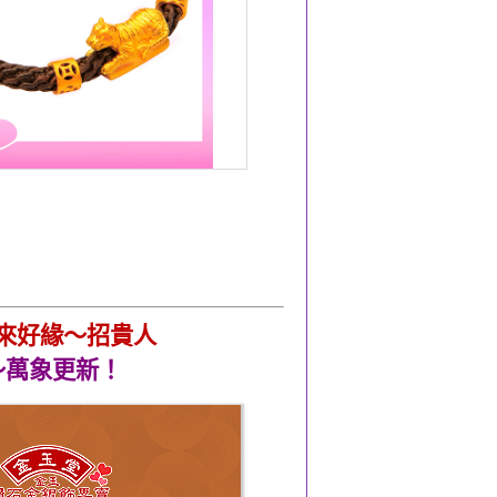
來好緣～招貴人
～萬象更新！