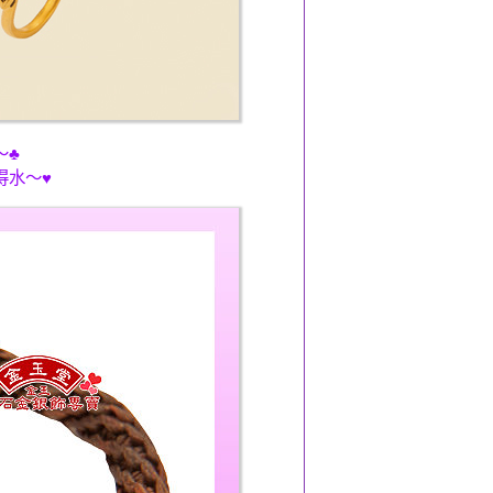
～♣
得水～♥