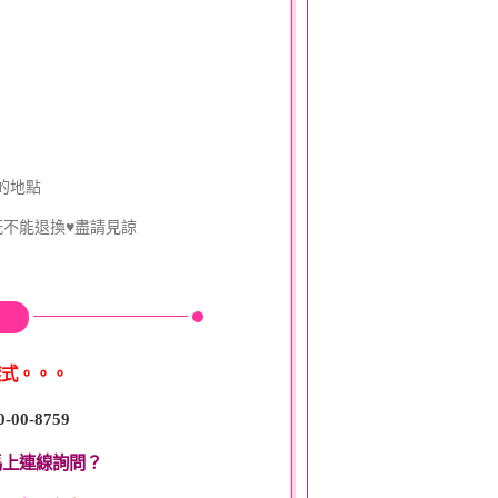
的地點
既不能退換♥盡請見諒
樣式。。。
0-00-8759
馬上連線詢問？