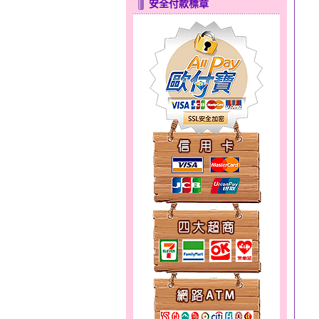
安全付款標章
幸福溫暖～金銀鋼套鍊
錦繡龍鳳～黃金耳環
愛在心坎～金銀鋼套鍊