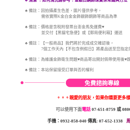
♣ 清潔
：如何
清洗
請參考
：金銀白鋼飾珠寶保
常識與方法
♣ 備註：因拍攝產生色差，圖片僅供參考，
需依實際K金白金金飾銀飾鋼飾等商品為準
♣ 備註：價格是含稅附發票台澎金馬免運費♥
並交付【黑貓宅急便】或【郵局便利箱】運送
♣ 備註：【一般商品】我們將於完成成交確認後，
7個工作天內【不包含例假日】將產品送至您指定
♣ 備註：為維護金飾衛生問題♥商品寄出開封佩帶使用後♥
♣
備註：本站保留接受訂單與否的權利
免費諮詢專線
。。。親愛的朋友，如果你還要更多
可以使用下面
電話
07-651-8759
或
080
手機：0932-858-040 傳真: 07-652-1338