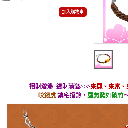
加入購物車
1 / 1
招財貔貅
錢財滿溢
>>>
來運、來富、
咬錢虎
鎮宅擋煞，
運氣勢如破竹