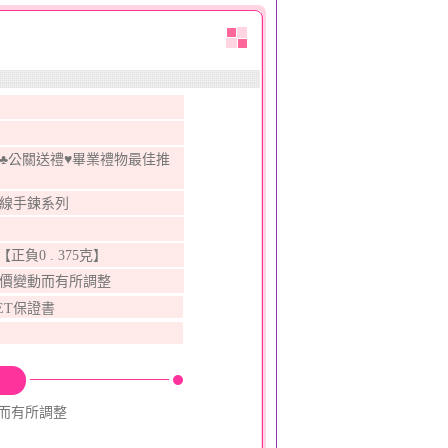
♣公關送禮♥畢業禮物最佳推
蠟線手鍊系列
錢【正負0 . 375克】
金價變動而有所調整
ET保證書
動而有所調整