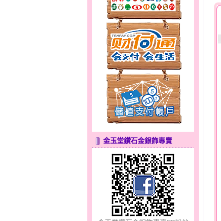
聽見愛～男金鋼手鍊
金玉堂鑽石金銀飾專賣
美人魚～金銀鋼套鍊