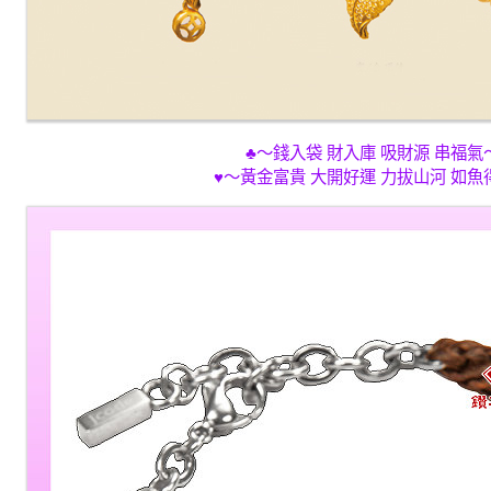
♣～錢入袋 財入庫 吸財源 串福氣
♥～黃金富貴 大開好運 力拔山河 如魚