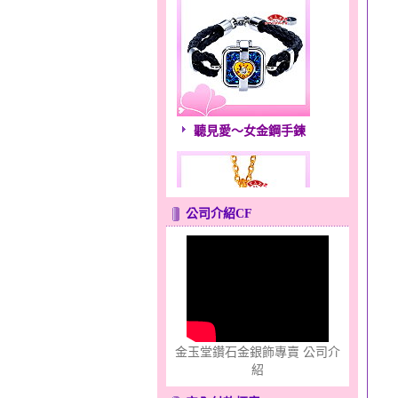
聽見愛～女金鋼手鍊
公司介紹CF
點亮愛情～黃金套鍊
金玉堂鑽石金銀飾專賣 公司介
紹