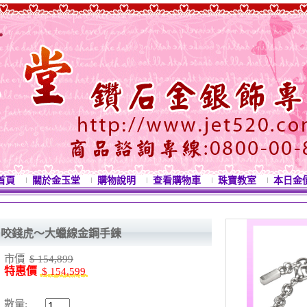
首頁
關於金玉堂
購物說明
查看購物車
珠寶教室
本日金
咬錢虎～大蠟線金鋼手鍊
市價
$ 154,899
特惠價
$ 154,599
數量: