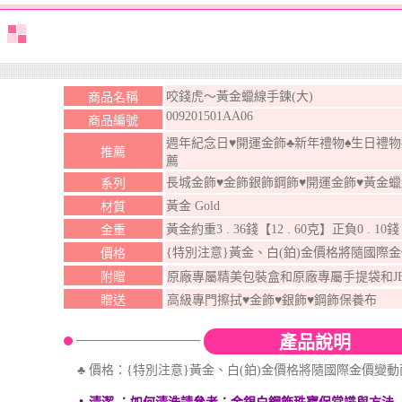
咬錢虎～黃金蠟線手鍊(大)
商品名稱
009201501AA06
商品編號
週年紀念日♥開運金飾♣新年禮物♠生日禮物
推薦
薦
長城金飾♥金飾銀飾鋼飾♥開運金飾♥黃金
系列
黃金 Gold
材質
黃金約重3 . 36錢【12 . 60克】正負0 . 10
金重
{特別注意}黃金、白(鉑)金價格將隨國際
價格
附贈
原廠專屬精美包裝盒和原廠專屬手提袋和J
贈送
高級專門擦拭♥金飾♥銀飾♥鋼飾保養布
產品說明
♣ 價格：{特別注意}黃金、白(鉑)金價格將隨國際金價變