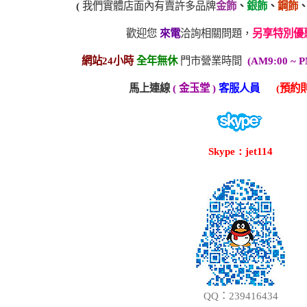
(
我們實體店面內有賣許多品牌
金飾
、
銀飾
、
鋼飾
歡迎您
來電
洽詢相關問題，
另享特別優
網站24小時
全年無休
門市營業時間
(AM9:00 ~ P
馬上連線
( 金玉堂 )
客服人員
(預約則
Skype：jet114
QQ：239416434