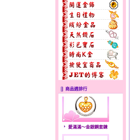
商品週排行
愛滿滿～金銀鋼套鍊