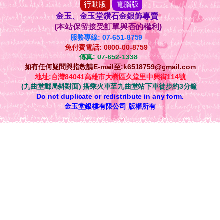
行動版
電腦版
金玉、金玉堂鑽石金銀飾專賣
(本站保留接受訂單與否的權利)
服務專線: 07-651-8759
免付費電話: 0800-00-8759
傳真: 07-652-1338
如有任何疑問與指教請E-mail至:k6518759@gmail.com
地址:台灣84041高雄市大樹區久堂里中興街114號
(九曲堂郵局斜對面) 搭乘火車至九曲堂站下車徒步約3分鐘
Do not duplicate or redistribute in any form.
金玉堂銀樓有限公司 版權所有