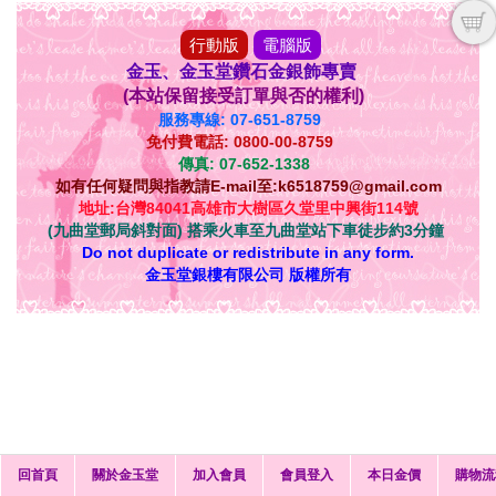
行動版
電腦版
金玉、金玉堂鑽石金銀飾專賣
(本站保留接受訂單與否的權利)
服務專線: 07-651-8759
免付費電話: 0800-00-8759
傳真: 07-652-1338
如有任何疑問與指教請E-mail至:k6518759@gmail.com
地址:台灣84041高雄市大樹區久堂里中興街114號
(九曲堂郵局斜對面) 搭乘火車至九曲堂站下車徒步約3分鐘
Do not duplicate or redistribute in any form.
金玉堂銀樓有限公司 版權所有
回首頁
關於金玉堂
加入會員
會員登入
本日金價
購物流