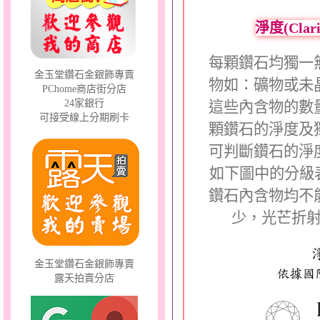
淨度(Cla
幸福祈願～金銀鋼套鍊
每顆鑽石均獨一
金玉堂鑽石金銀飾專賣
物如：礦物或未
PChome商店街分店
24家銀行
這些內含物的數
可接受線上分期刷卡
顆鑽石的淨度及
可判斷鑽石的淨
如下圖中的分級
夢想幸福～男黃金戒指
鑽石內含物均不
少，光芒折
金玉堂鑽石金銀飾專賣
露天拍賣分店