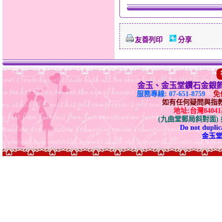
友善列印
分享
金玉、金玉堂鑽石金銀
服務專線: 07-651-8759
免付
如有任何疑問與指教請E-
地址:台灣840
(九曲堂郵局斜對面
Do not duplica
金玉堂