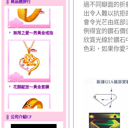
商品週排行
過不同瓣面的折
出令人難以抗拒
會令光芒由底部
無限之愛～男黃金戒指
例得宜的鑽石價
欣賞光線於鑽石
色彩，如果你愛
花顏綻放～黃金套鍊
公司介紹CF