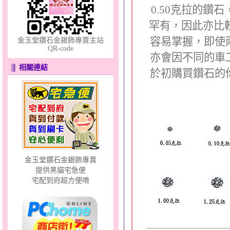
0.50克拉的鑽
罕有，因此亦比
容易掌握，即使
金玉堂鑽石金銀飾專賣主站
QR-code
亦會因不同的車
相關連結
於初購買鑽石的
分享愛～金銀鋼套鍊
金玉堂鑽石金銀飾專賣
提供黑貓宅急便
貓頭鷹～黃金耳環
宅配到府超方便唷