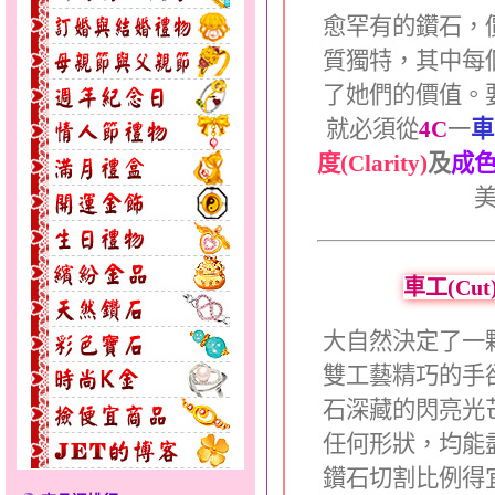
愈罕有的鑽石，
質獨特，其中每
了她們的價值。
就必須從
4C
一
車
度(Clarity)
及
成色(
車工(Cu
大自然決定了一
雙工藝精巧的手
石深藏的閃亮光
任何形狀，均能
鑽石切割比例得