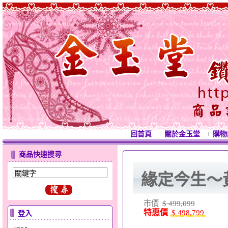
回首頁
關於金玉堂
購物
商品快速搜尋
緣定今生～
市價
$ 499,099
特惠價
$ 498,799
登入