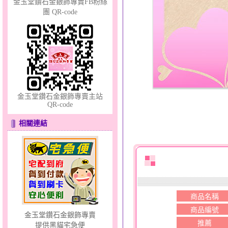
金玉堂鑽石金銀飾專賣FB粉絲
團 QR-code
夢想幸福～男黃金戒指
金玉堂鑽石金銀飾專賣主站
QR-code
相關連結
甜心女孩～金銀鋼女套鍊
商品名稱
商品編號
金玉堂鑽石金銀飾專賣
推薦
提供黑貓宅急便