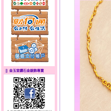
貓頭鷹～黃金耳環
金玉堂鑽石金銀飾專賣
幸福祈願～金銀鋼套鍊