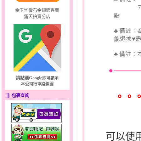
7個工
金玉堂鑽石金銀飾專賣
點
露天拍賣分店
♣ 備註
能退換♥
♣
備註：
請點選Google
即可顯示
本公司行車路線圖
。。
包裹查詢
可以使