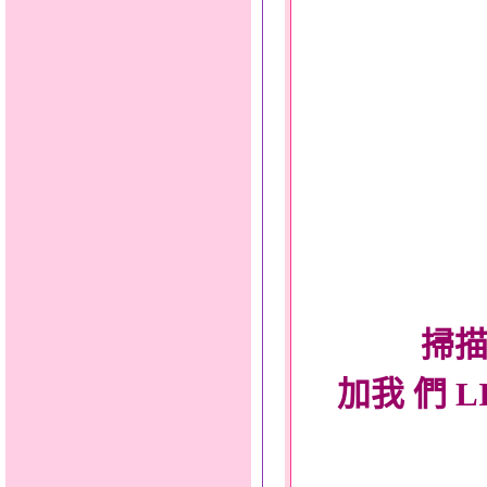
掃描
加我 們 L