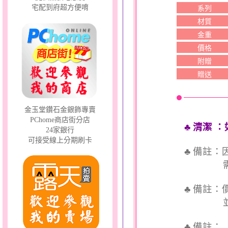
宅配到府超方便唷
系列
材質
金重
價格
附贈
贈送
金玉堂鑽石金銀飾專賣
PChome商店街分店
♣ 清潔
：
24家銀行
可接受線上分期刷卡
♣ 備註
需依實
♣ 備註
並交付
♣ 備註