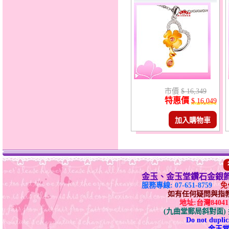
市價
$ 16,349
特惠價
$ 16,049
加入購物車
金玉、金玉堂鑽石金銀
服務專線: 07-651-8759
免付
如有任何疑問與指教請E-
地址:台灣840
(九曲堂郵局斜對面
Do not duplica
金玉堂