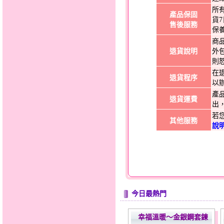
所
產品保固
貨
售後服務
保
商
退貨說明
外
則
在
退貨程序
以
產
退貨運費
出
若
其他服務
說
今日最熱門
幸福溫暖～金銀鋼套鍊