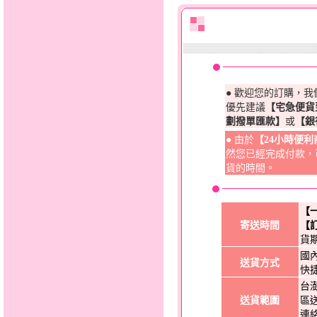
● 歡迎您的訂購，
優先建議
【宅急便貨
劃撥單匯款】
或
【銀
● 由於
【24小時便
然您已經完成付款，
貨的時間。
【
寄送時間
【
貨
國
送貨方式
快
台
送貨範圍
區
連