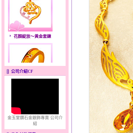
花顏綻放～黃金套鍊
公司介紹CF
只愛你～男黃金戒指
金玉堂鑽石金銀飾專賣 公司介
紹