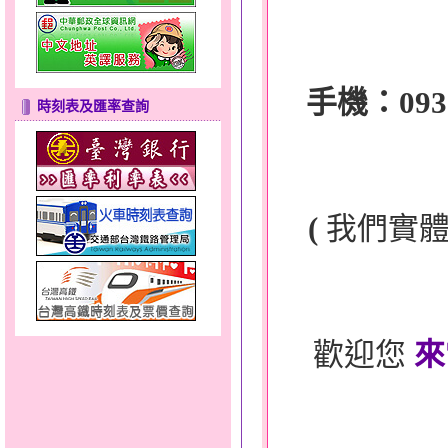
手機：0932-
時刻表及匯率查詢
(
我們實
歡迎您
來