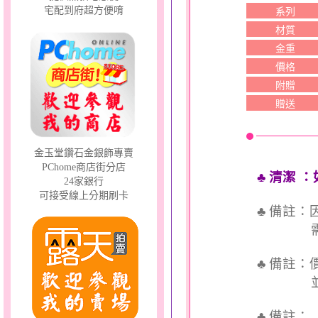
宅配到府超方便唷
系列
材質
金重
價格
附贈
贈送
金玉堂鑽石金銀飾專賣
PChome商店街分店
♣ 清潔
：
24家銀行
可接受線上分期刷卡
♣ 備註
需依實
♣ 備註
並交付
♣ 備註