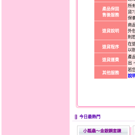
所
產品保固
貨
售後服務
保
商
退貨說明
外
則
在
退貨程序
以
產
退貨運費
出
若
其他服務
說
今日最熱門
小瓢蟲～金銀鋼套鍊