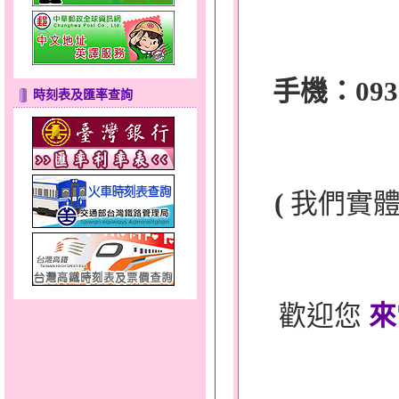
手機：0932-
時刻表及匯率查詢
(
我們實
歡迎您
來