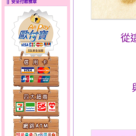
安全付款標章
只愛你～男黃金戒指
從
彩蝶倩影～金銀鋼套鍊
天真Rody～金銀鋼套鍊