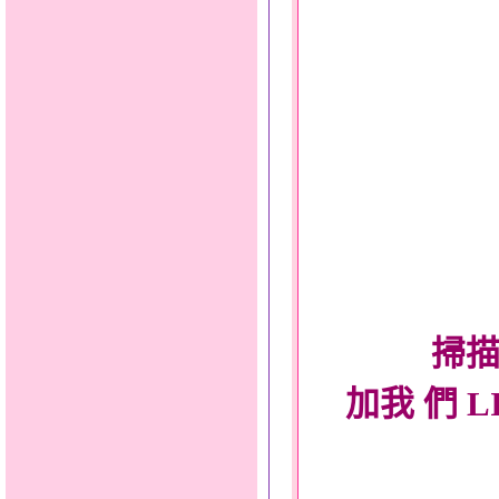
掃描
加我 們 L