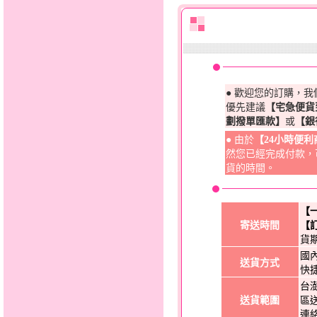
● 歡迎您的訂購，
優先建議
【宅急便貨
劃撥單匯款】
或
【銀
● 由於
【24小時便
然您已經完成付款，
貨的時間。
【
寄送時間
【
貨
國
送貨方式
快
台
送貨範圍
區
連