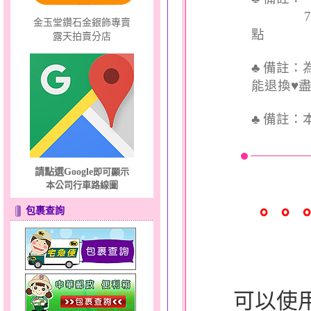
7個工
金玉堂鑽石金銀飾專賣
點
露天拍賣分店
♣ 備註
能退換♥
♣
備註：
請點選Google
即可顯示
本公司行車路線圖
。。
包裹查詢
可以使