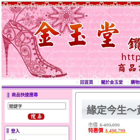
回首頁
關於金玉堂
購物
商品快速搜尋
緣定今生～
市價
$ 499,099
特惠價
$ 498,799
登入