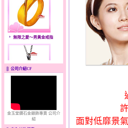
無限之愛～男黃金戒指
公司介紹CF
幸福祈願～金銀鋼套鍊
金玉堂鑽石金銀飾專賣 公司介
面對低靡景
紹