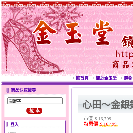
回首頁
關於金玉堂
購物
商品快速搜尋
心田～金銀
市價
$ 16,799
特惠價
$ 16,499
登入