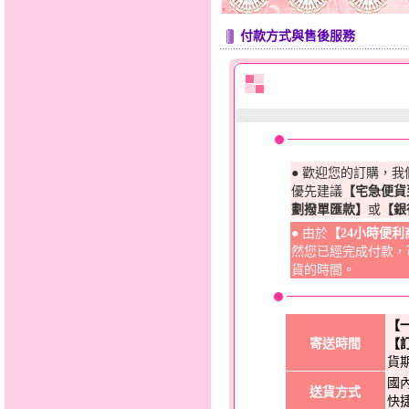
付款方式與售後服務
● 歡迎您的訂購，
優先建議
【宅急便貨
劃撥單匯款】
或
【銀
● 由於
【24小時便
然您已經完成付款，
貨的時間。
【
寄送時間
【
貨
國
送貨方式
快