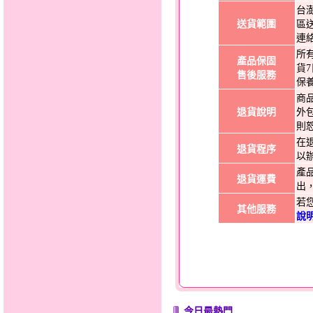
台
送貨範圍
區
連
所
產品保固
貨
售後服務
保
商
退貨說明
外
則
在
退貨程序
以
產
退貨運費
出
若
其他服務
說
今日最熱門