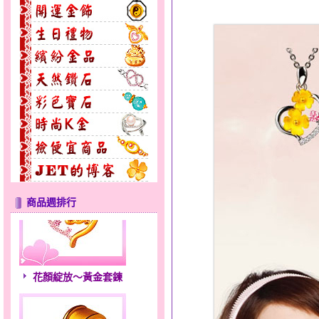
商品週排行
花顏綻放～黃金套鍊