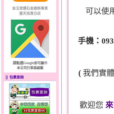
金玉堂鑽石金銀飾專賣
可以使
露天拍賣分店
手機：0932-
請點選Google
即可顯示
本公司行車路線圖
(
我們實
包裹查詢
歡迎您
來