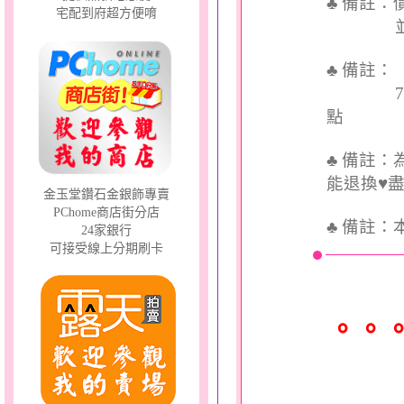
♣ 備註
宅配到府超方便唷
並交付
♣ 備註
7個工
點
♣ 備註
能退換♥
金玉堂鑽石金銀飾專賣
PChome商店街分店
♣
備註：
24家銀行
可接受線上分期刷卡
。。