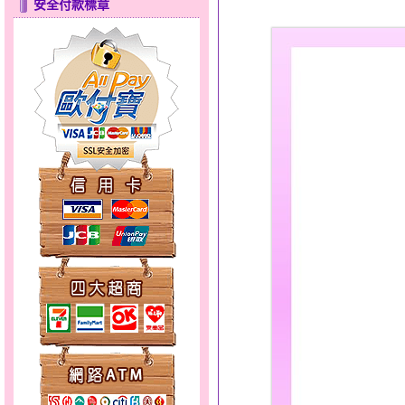
安全付款標章
心之舞～金銀鋼套鍊
只愛你～男黃金戒指
甜心女孩～金銀鋼女套鍊