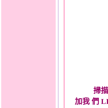
掃描
加我 們 L