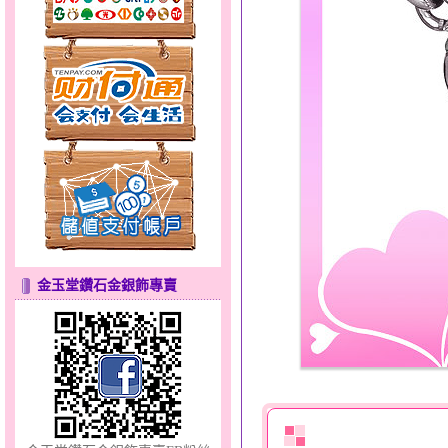
聽見愛～男金鋼手鍊
金玉堂鑽石金銀飾專賣
夢想幸福～男黃金戒指