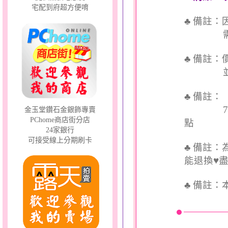
宅配到府超方便唷
♣ 備註
需依實
♣ 備註
並交付
♣ 備註
7個工
金玉堂鑽石金銀飾專賣
PChome商店街分店
點
24家銀行
可接受線上分期刷卡
♣ 備註
能退換♥
♣
備註：