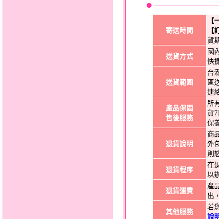
【
寄送時間
【
貨
國
送貨方式
快
台
送貨範圍
區
連
所
產品保固
貨
售後服務
保
商
退貨說明
外
則
在
退貨程序
以
產
退貨運費
出
若
其他服務
說