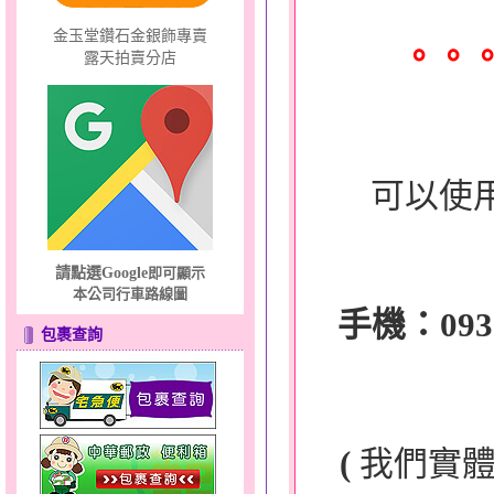
金玉堂鑽石金銀飾專賣
。。
露天拍賣分店
可以使
請點選Google
即可顯示
本公司行車路線圖
手機：0932-
包裹查詢
(
我們實