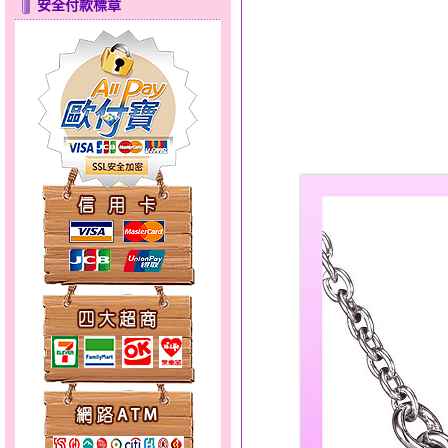
安全付款標章
點亮愛情～黃金套鍊
錦繡龍鳳～黃金耳環
愛在心坎～金銀鋼套鍊