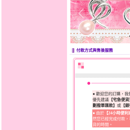
付款方式與售後服務
● 歡迎您的訂購，
優先建議
【宅急便貨
劃撥單匯款】
或
【銀
● 由於
【24小時便
然您已經完成付款，
貨的時間。