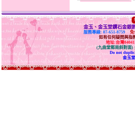
金玉、金玉堂鑽石金銀
服務專線: 07-651-8759
免付
如有任何疑問與指教請E-
地址:台灣840
(九曲堂郵局斜對面
Do not duplica
金玉堂