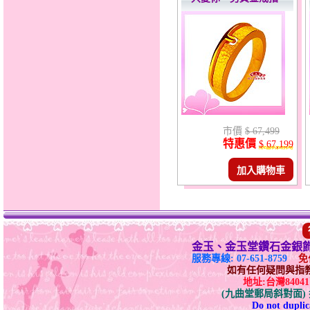
市價
$ 67,499
特惠價
$ 67,199
加入購物車
金玉、金玉堂鑽石金銀
服務專線: 07-651-8759
免付
如有任何疑問與指教請E-
地址:台灣840
(九曲堂郵局斜對面
Do not duplica