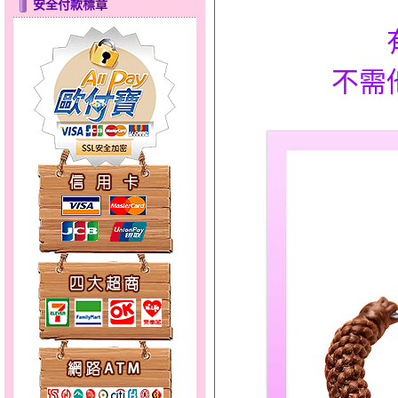
安全付款標章
夢想幸福～男黃金戒指
不需
十字架～小黃金套鍊
聽見愛～男金鋼手鍊