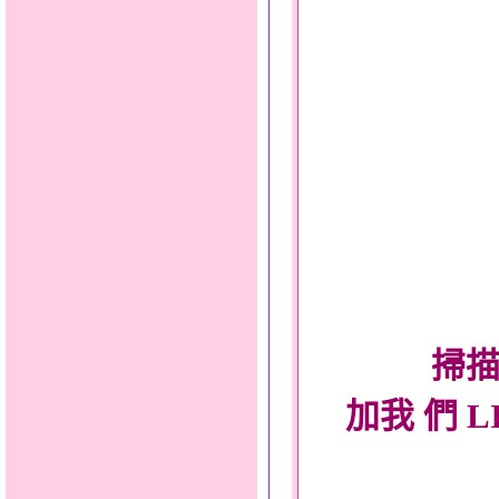
掃描
加我 們 L