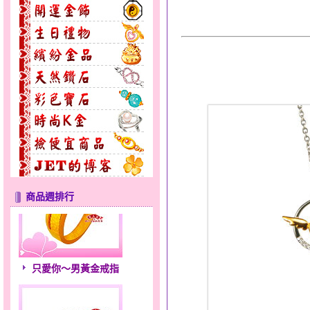
商品週排行
只愛你～男黃金戒指