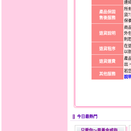
連
所
產品保固
貨
售後服務
保
商
退貨說明
外
則
在
退貨程序
以
產
退貨運費
出
若
其他服務
說
今日最熱門
只愛你～男黃金戒指