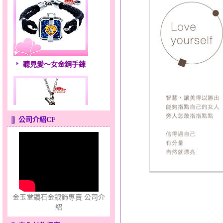
聽見愛～女金鋼手鍊
公司介紹CF
羽翼～男銀鋼套鍊
金玉堂鑽石金銀飾專賣 公司介
紹