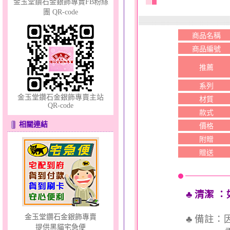
金玉堂鑽石金銀飾專賣FB粉絲
團 QR-code
商品名稱
幸福溫暖～金銀鋼套鍊
商品編號
推薦
系列
金玉堂鑽石金銀飾專賣主站
材質
QR-code
款式
相關連結
價格
附贈
幸福依戀～金銀鋼套鍊
贈送
♣ 清潔
：
金玉堂鑽石金銀飾專賣
♣ 備註
提供黑貓宅急便