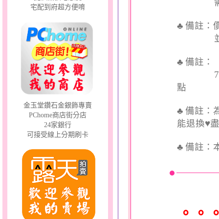
需依實
宅配到府超方便唷
♣ 備註
並交付
♣ 備註
7個工
點
金玉堂鑽石金銀飾專賣
♣ 備註
PChome商店街分店
能退換♥
24家銀行
可接受線上分期刷卡
♣
備註：
。。