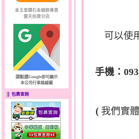
金玉堂鑽石金銀飾專賣
露天拍賣分店
可以使
手機：0932-
請點選Google
即可顯示
本公司行車路線圖
包裹查詢
(
我們實