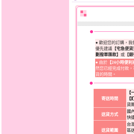
● 歡迎您的訂購，
優先建議
【宅急便貨
劃撥單匯款】
或
【銀
● 由於
【24小時便
然您已經完成付款，
貨的時間。
【
寄送時間
【
貨
國
送貨方式
快
台
送貨範圍
區