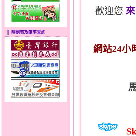
歡迎您
來
時刻表及匯率查詢
網站24小
Sk