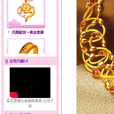
花顏綻放～黃金套鍊
公司介紹CF
只愛你～男黃金戒指
金玉堂鑽石金銀飾專賣 公司介
紹