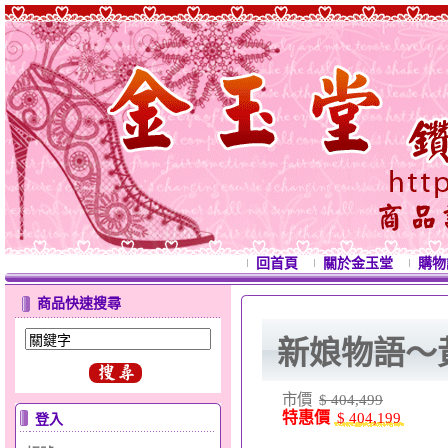
回首頁
關於金玉堂
購物
商品快速搜尋
新娘物語～
市價
$ 404,499
特惠價
$ 404,199
登入