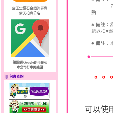
7個工
金玉堂鑽石金銀飾專賣
點
露天拍賣分店
♣ 備註
能退換♥
♣
備註：
請點選Google
即可顯示
本公司行車路線圖
。。
包裹查詢
可以使