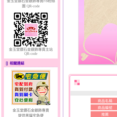
金玉堂鑽石金銀飾專賣FB粉絲
團 QR-code
彩蝶倩影～金銀鋼套鍊
金玉堂鑽石金銀飾專賣主站
QR-code
相關連結
幸福祈願～金銀鋼套鍊
商品名稱
商品編號
金玉堂鑽石金銀飾專賣
推薦
提供黑貓宅急便