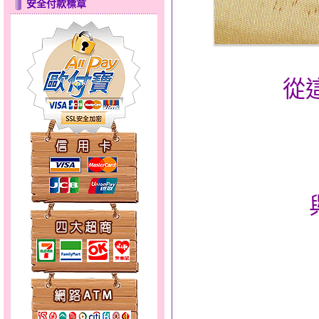
安全付款標章
心之舞～金銀鋼套鍊
從
幸福洋溢～金銀鋼套鍊
夢想幸福～男黃金戒指