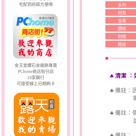
宅配到府超方便唷
系列
材質
金重
價格
附贈
贈送
金玉堂鑽石金銀飾專賣
PChome商店街分店
♣ 清潔
：
24家銀行
可接受線上分期刷卡
♣ 備註
需依實
♣ 備註
並交付
♣ 備註