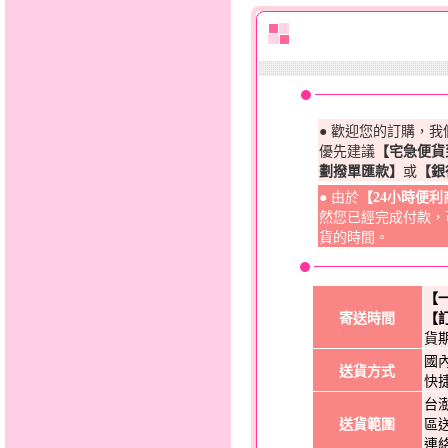
● 歡迎您的訂購，
優先建議
【宅急便貨
劃撥單匯款】
或
【銀
● 由於
【24小時便
然您已經完成付款，
貨的時間。
【
寄送時間
【
貨
國
送貨方式
快
台
送貨範圍
區
連