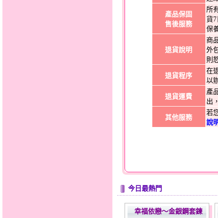
所
產品保固
貨
售後服務
保
商
退貨說明
外
則
在
退貨程序
以
產
退貨運費
出
若
其他服務
說
今日最熱門
幸福依戀～金銀鋼套鍊