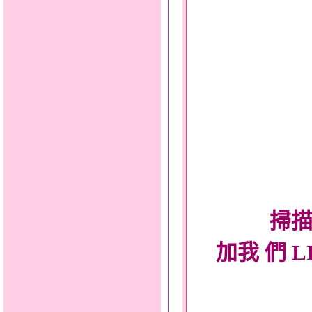
掃描
加我 們 L