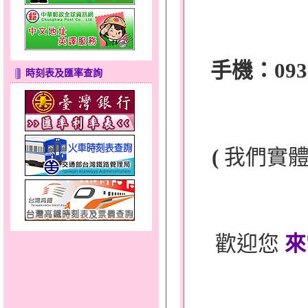
手機：0932-
時刻表及匯率查詢
(
我們實
歡迎您
來