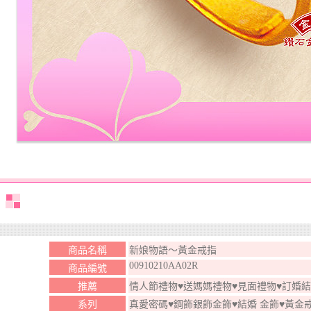
商品名稱
新娘物語～黃金戒指
00910210AA02R
商品編號
推薦
情人節禮物♥送媽媽禮物♥見面禮物♥訂婚
系列
真愛密碼♥鋼飾銀飾金飾♥結婚 金飾♥黃金