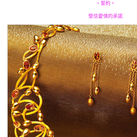
。誓約。
堅信愛情的承諾