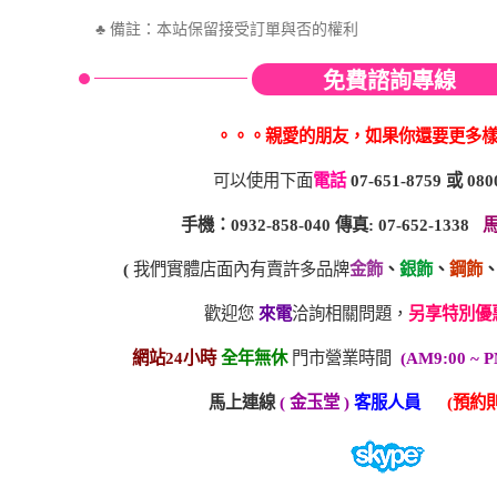
♣
備註：本站保留接受訂單與否的權利
免費諮詢專線
。。。親愛的朋友，如果你還要更多
可以使用下面
電話
07-651-8759
或
080
手機：0932-858-040 傳真: 07-652-1338
(
我們實體店面內有賣許多品牌
金飾
、
銀飾
、
鋼飾
歡迎您
來電
洽詢相關問題，
另享特別優
網站24小時
全年無休
門市營業時間
(AM9:00 ~ P
馬上連線
( 金玉堂 )
客服人員
(預約則