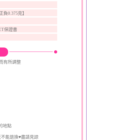
【正負0.375克】
ET保證書
動而有所調整
的地點
既不能退換♥盡請見諒