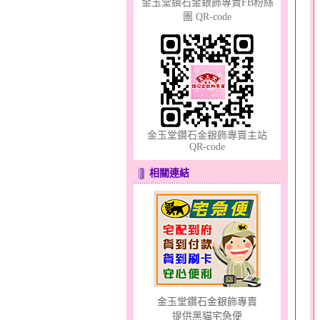
金玉堂鑽石金銀飾專賣FB粉絲
團 QR-code
夢想幸福～男黃金戒指
金玉堂鑽石金銀飾專賣主站
QR-code
相關連結
甜心女孩～金銀鋼女套鍊
金玉堂鑽石金銀飾專賣
提供黑貓宅急便