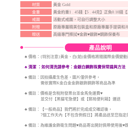
材質
黃金 Gold
金重
黃金約重1 . 45錢【5 . 44克】正負0.10錢
戒圍
活動式戒圍，可自行調整大小
附贈
原廠專屬精美包裝盒和原廠專屬手提袋和J
贈送
高級專門擦拭♥金飾♥銀飾♥鋼飾保養布
產品說明
♣ 價格：{特別注意}黃金、白(鉑)金價格將隨國際金價變
♣ 清潔
：如何
清洗
請參考
：金銀白鋼飾珠寶保
常識與方法
♣ 備註：因拍攝產生色差，圖片僅供參考，
需依實際K金白金金飾銀飾鋼飾等商品為準
♣ 備註：價格是含稅附發票台澎金馬免運費♥
並交付【黑貓宅急便】或【郵局便利箱】運送
♣ 備註：【一般商品】我們將於完成成交確認後，
7個工作天內【不包含例假日】將產品送至您指定
♣ 備註：為維護金飾衛生問題♥商品寄出開封佩帶使用後♥