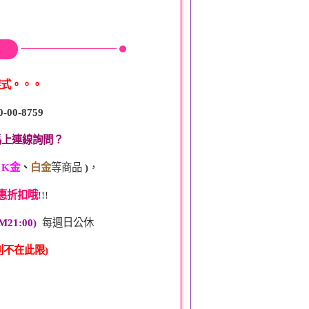
樣式。。。
0-00-8759
馬上連線詢問？
、
K金
、
白金
等商品
)
，
惠折扣哦
!!!
M21:00)
每週日公休
不在此限)