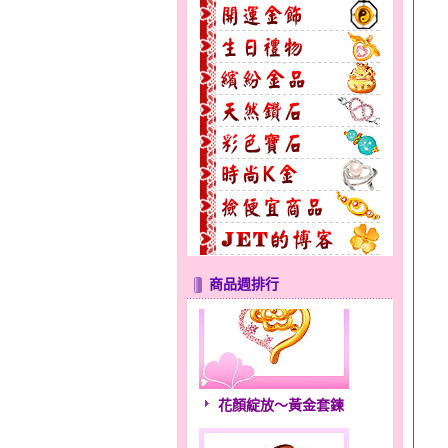
商品週排行
花顏綻放～黃金套鍊