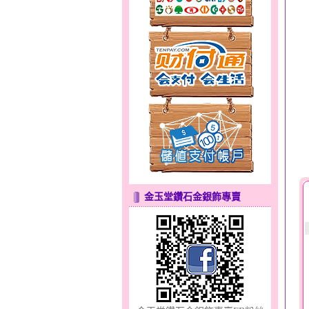
貓頭鷹～黃金耳環
金玉堂鑽石金銀飾專賣
幸福祈願～金銀鋼套鍊