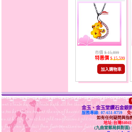
市價
$ 15,899
特惠價
$ 15,599
加入購物車
金玉、金玉堂鑽石金銀
服務專線: 07-651-8759
免付
如有任何疑問與指教請E-
地址:台灣840
(九曲堂郵局斜對面