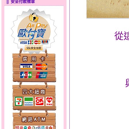
安全付款標章
美人魚～金銀鋼套鍊
從
夢想幸福～男黃金戒指
天真Rody～金銀鋼套鍊