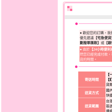
● 歡迎您的訂購，
優先建議
【宅急便貨
劃撥單匯款】
或
【銀
● 由於
【24小時便
然您已經完成付款，
貨的時間。
【
寄送時間
【
貨
國
送貨方式
快
台
送貨範圍
區
連