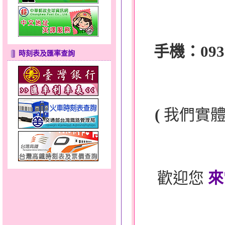
手機：0932-
時刻表及匯率查詢
(
我們實
歡迎您
來