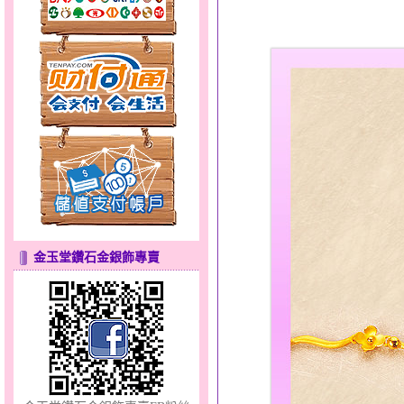
羽翼～男銀鋼套鍊
金玉堂鑽石金銀飾專賣
心之舞～金銀鋼套鍊