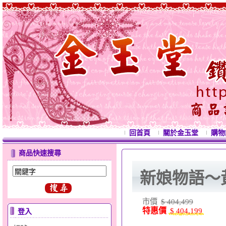
回首頁
關於金玉堂
購物
商品快速搜尋
新娘物語～
市價
$ 404,499
特惠價
$ 404,199
登入