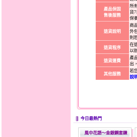
所
產品保固
貨
售後服務
保
商
退貨說明
外
則
在
退貨程序
以
產
退貨運費
出
若
其他服務
說
今日最熱門
風中花語～金銀鋼套鍊