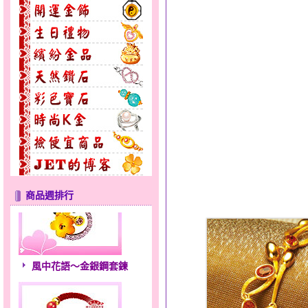
商品週排行
風中花語～金銀鋼套鍊