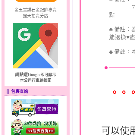
7個工
金玉堂鑽石金銀飾專賣
點
露天拍賣分店
♣ 備註
能退換♥
♣
備註：
請點選Google
即可顯示
本公司行車路線圖
。。
包裹查詢
可以使