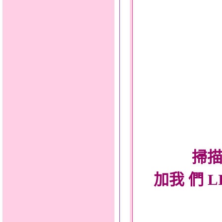
掃描
加我 們 L