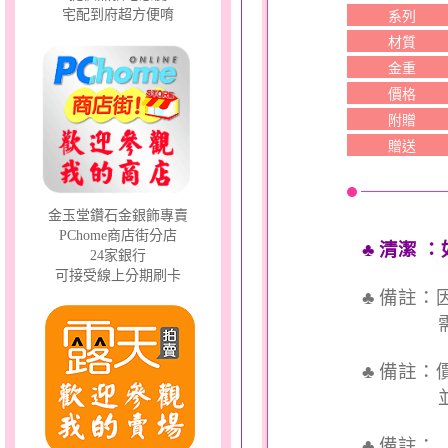
宅配到府超方便唷
系列
材質
金重
價格
附贈
贈送
金玉堂鑽石金銀飾專賣
PChome商店街分店
♣ 清潔
：
24家銀行
可接受線上分期刷卡
♣ 備註
需依實
♣ 備註
並交付
♣ 備註