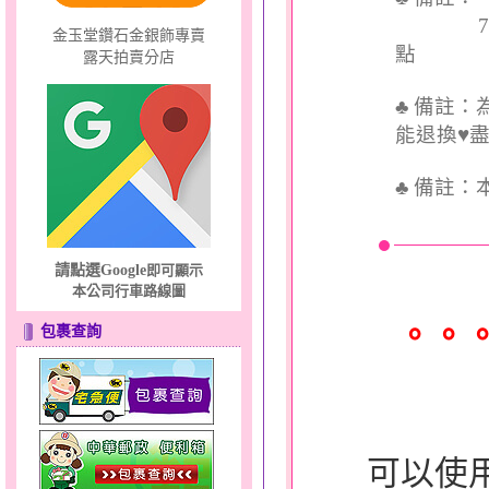
7個工
金玉堂鑽石金銀飾專賣
點
露天拍賣分店
♣ 備註
能退換♥
♣
備註：
請點選Google
即可顯示
本公司行車路線圖
。。
包裹查詢
可以使