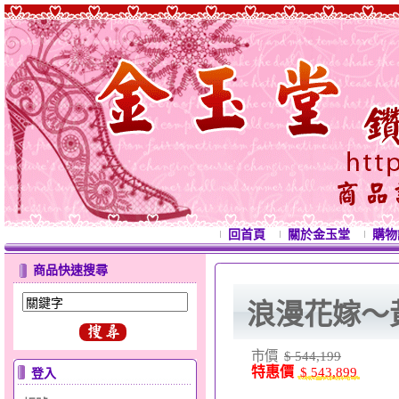
回首頁
關於金玉堂
購物
商品快速搜尋
浪漫花嫁～
市價
$ 544,199
特惠價
$ 543,899
登入