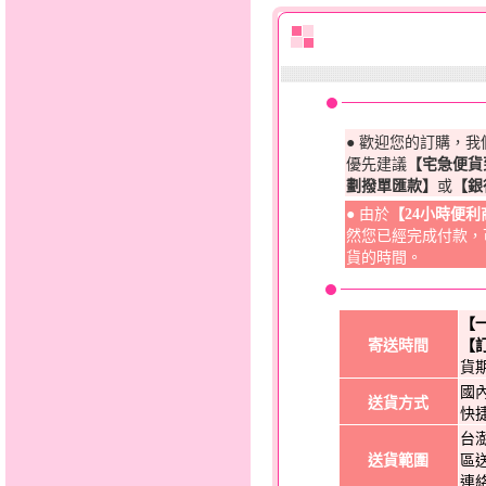
● 歡迎您的訂購，
優先建議
【宅急便貨
劃撥單匯款】
或
【銀
● 由於
【24小時便
然您已經完成付款，
貨的時間。
【
寄送時間
【
貨
國
送貨方式
快
台
送貨範圍
區
連