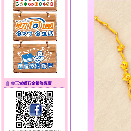
貓頭鷹～黃金耳環
金玉堂鑽石金銀飾專賣
幸福祈願～金銀鋼套鍊