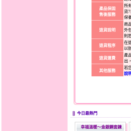
所
產品保固
貨
售後服務
保
商
退貨說明
外
則
在
退貨程序
以
產
退貨運費
出
若
其他服務
說
今日最熱門
幸福溫暖～金銀鋼套鍊