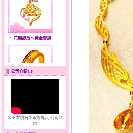
花顏綻放～黃金套鍊
公司介紹CF
只愛你～男黃金戒指
金玉堂鑽石金銀飾專賣 公司介
紹