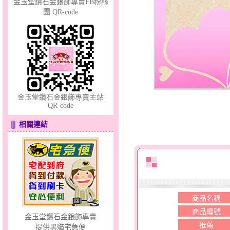
金玉堂鑽石金銀飾專賣FB粉絲
團 QR-code
夢想幸福～男黃金戒指
金玉堂鑽石金銀飾專賣主站
QR-code
相關連結
甜心女孩～金銀鋼女套鍊
商品名稱
商品編號
金玉堂鑽石金銀飾專賣
推薦
提供黑貓宅急便