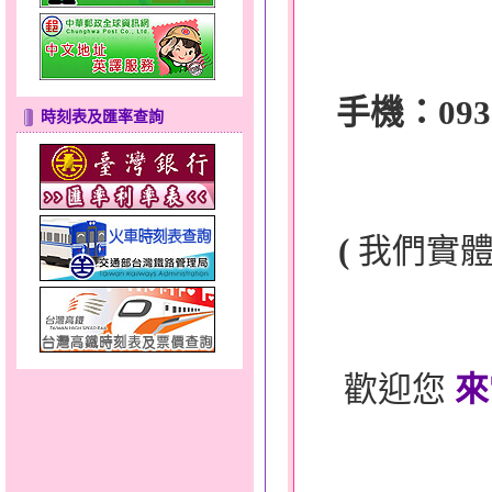
手機：0932-
時刻表及匯率查詢
(
我們實
歡迎您
來