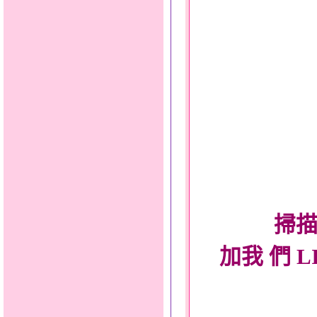
掃描
加我 們 L