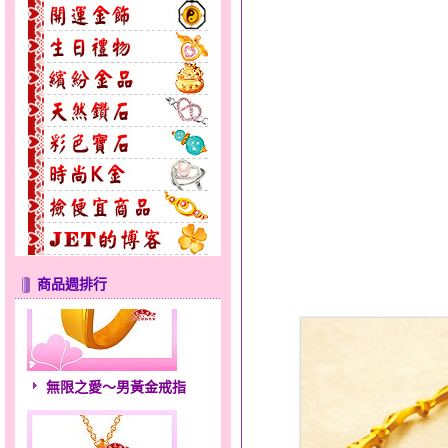
商品週排行
無限之愛～男黃金戒指