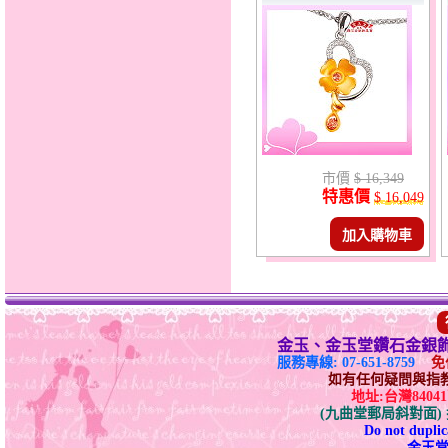
市價
$ 16,349
特惠價
$ 16,049
加入購物車
金玉、金玉堂鑽石金銀
服務專線: 07-651-8759
免付
如有任何疑問與指教請E-
地址:台灣840
(九曲堂郵局斜對面
Do not duplica
金玉堂