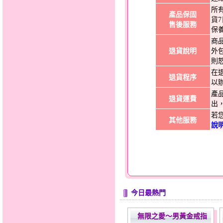
所
產品保固
貨
售後服務
保
商
退貨說明
外
則
在
退貨程序
以
產
退貨運費
出
若
其他服務
說
今日最熱門
無限之愛～男黃金戒指