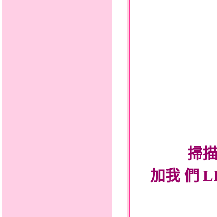
掃描
加我 們 L