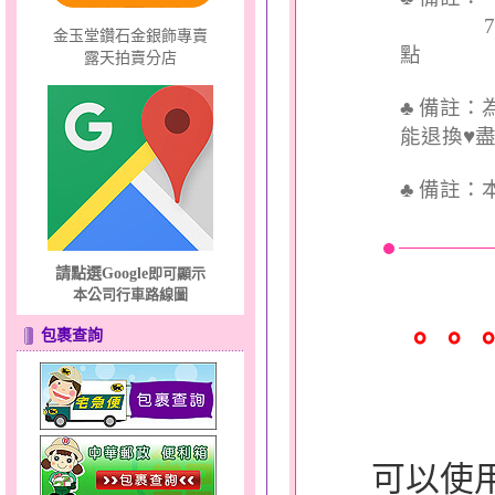
7個工
金玉堂鑽石金銀飾專賣
點
露天拍賣分店
♣ 備註
能退換♥
♣
備註：
請點選Google
即可顯示
本公司行車路線圖
。。
包裹查詢
可以使