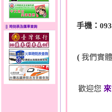
手機：0932-
時刻表及匯率查詢
(
我們實
歡迎您
來