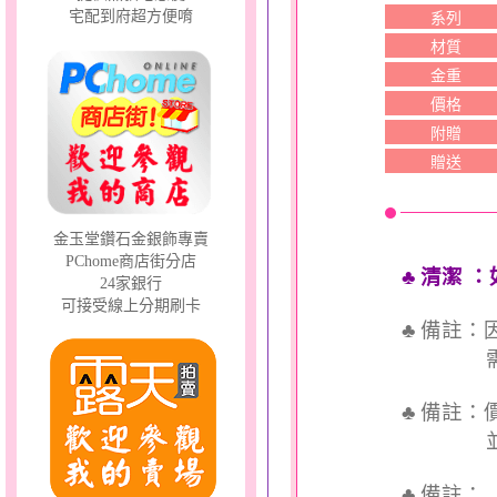
宅配到府超方便唷
系列
材質
金重
價格
附贈
贈送
金玉堂鑽石金銀飾專賣
PChome商店街分店
♣ 清潔
：
24家銀行
可接受線上分期刷卡
♣ 備註
需依實
♣ 備註
並交付
♣ 備註