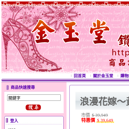
回首頁
關於金玉堂
購物
商品快速搜尋
浪漫花嫁～
市價
$ 39,949
特惠價
$ 39,649
登入