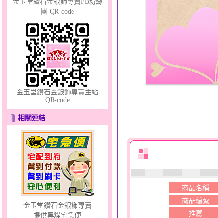
金玉堂鑽石金銀飾專賣FB粉絲
團 QR-code
甜心女孩～金銀鋼女套鍊
金玉堂鑽石金銀飾專賣主站
QR-code
相關連結
愛情邱比特～金銀鋼套鍊
商品名稱
商品編號
金玉堂鑽石金銀飾專賣
推薦
提供黑貓宅急便