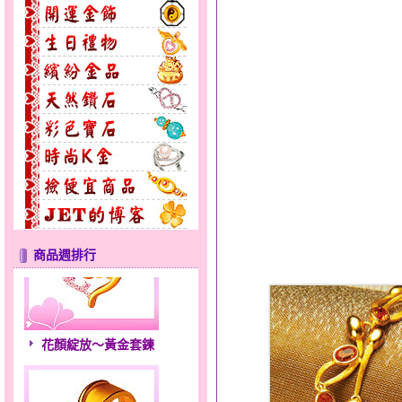
商品週排行
花顏綻放～黃金套鍊