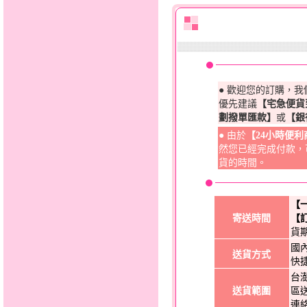
● 歡迎您的訂購，
優先建議
【宅急便貨
劃撥單匯款】
或
【銀
● 由於
【24小時便
然您已經完成付款，
貨的時間。
【
寄送時間
【
貨
國
送貨方式
快
台
送貨範圍
區
連