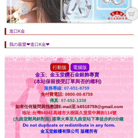
進口K金
我の最愛❤進口K金❤
行動版
電腦版
金玉、金玉堂鑽石金銀飾專賣
(本站保留接受訂單與否的權利)
服務專線: 07-651-8759
免付費電話: 0800-00-8759
傳真: 07-652-1338
如有任何疑問與指教請E-mail至:k6518759@gmail.com
地址:台灣84041高雄市大樹區久堂里中興街114號
(九曲堂郵局斜對面) 搭乘火車至九曲堂站下車徒步約3分鐘
Do not duplicate or redistribute in any form.
金玉堂銀樓有限公司 版權所有