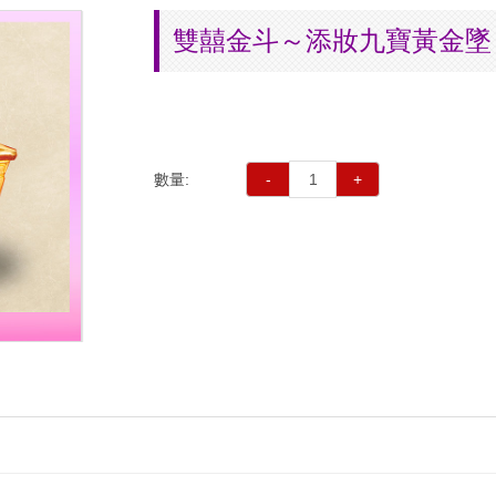
雙囍金斗～添妝九寶黃金墜
數量:
-
+