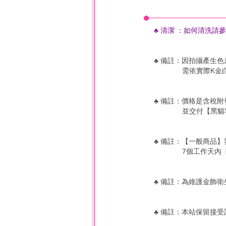
♣ 清潔
：如何
清洗
請參
♣ 備註：因拍攝產生
需依實際K金白金
♣ 備註：價格是含稅附
並交付【黑貓宅急
♣ 備註：【一般商品
7個工作天內【不
♣ 備註：為維護金飾
♣
備註：本站保留接受