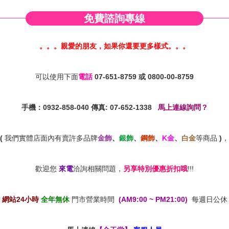
免費諮詢專線
。。。親愛的朋友，如果你還要更多樣式。。。
可以使用下面
電話
07-651-8759
或
0800-00-8759
手機：0932-858-040 傳真: 07-652-1338
馬上連線詢問？
(
我們實體店面內有賣許多品牌
金飾
、
銀飾
、
鋼飾
、
K金
、
白金
等商品
)
，
歡迎您
來電
洽詢相關問題，
另享特別優惠折扣哦
!!!
網站24小時
全年無休
門市營業時間
(AM9:00 ~ PM21:00)
每週日公休