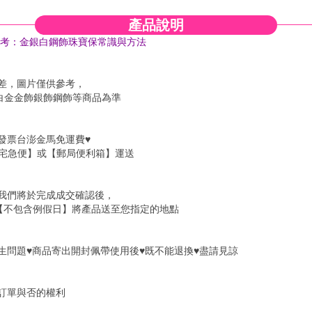
產品說明
考
：金銀白鋼飾珠寶保
常識與方法
色差，圖片僅供參考，
金飾銀飾鋼飾等商品為準
發票台澎金馬免運費♥
便】或【郵局便利箱】運送
】我們將於完成成交確認後，
包含例假日】將產品送至您指定的地點
衛生問題♥商品寄出開封佩帶使用後♥既不能退換♥盡請見諒
訂單與否的權利