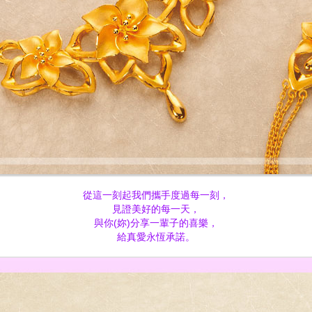
從這一刻起我們攜手度過每一刻，
見證美好的每一天，
與你(妳)分享一輩子的喜樂，
給真愛永恆承諾。