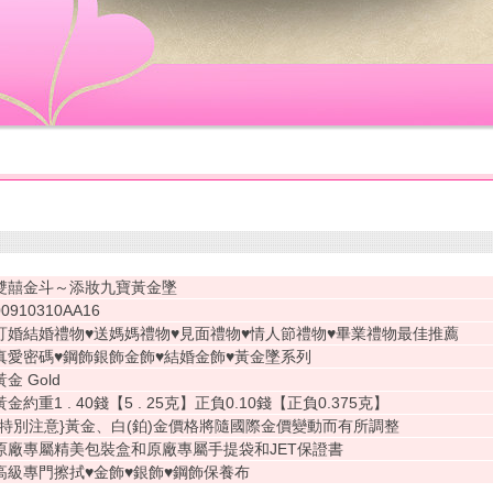
雙囍金斗～添妝九寶黃金墜
00910310AA16
訂婚結婚禮物♥送媽媽禮物♥見面禮物♥情人節禮物♥畢業禮物最佳推薦
真愛密碼♥鋼飾銀飾金飾♥結婚金飾♥黃金墜系列
黃金 Gold
黃金約重1 . 40錢【5 . 25克】正負0.10錢【正負0.375克】
{特別注意}黃金、白(鉑)金價格將隨國際金價變動而有所調整
原廠專屬精美包裝盒和原廠專屬手提袋和JET保證書
高級專門擦拭♥金飾♥銀飾♥鋼飾保養布