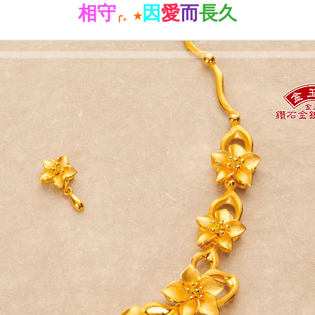
相守
因
愛
而
長久
╭。
★