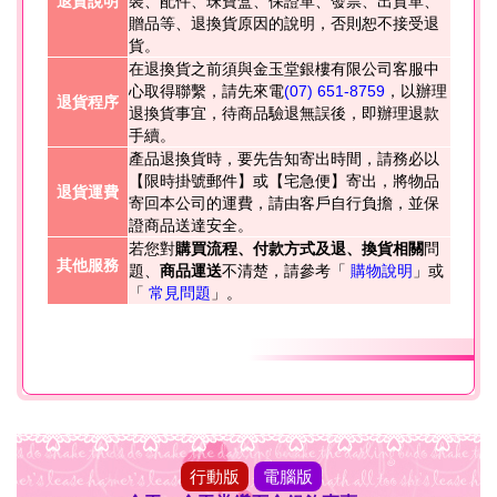
退貨說明
裝、配件、珠寶盒、保證單、發票、出貨單、
贈品等、退換貨原因的說明，否則恕不接受退
貨。
在退換貨之前須與金玉堂銀樓有限公司客服中
心取得聯繫，請先來電
(07) 651-8759
，以辦理
退貨程序
退換貨事宜，待商品驗退無誤後，即辦理退款
手續。
產品退換貨時，要先告知寄出時間，請務必以
【限時掛號郵件】或【宅急便】寄出，將物品
退貨運費
寄回本公司的運費，請由客戶自行負擔，並保
證商品送達安全。
若您對
購買流程、付款方式及退、換貨相關
問
其他服務
題、
商品運送
不清楚，請參考「
購物說明
」或
「
常見問題
」。
行動版
電腦版