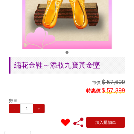
繡花金鞋～添妝九寶黃金墜
$ 57,699
市價
$ 57,399
特惠價
數量:
-
+
加入購物車