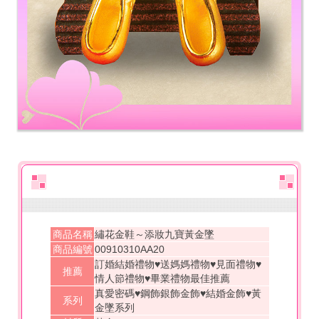
商品名稱
繡花金鞋～添妝九寶黃金墜
商品編號
00910310AA20
訂婚結婚禮物♥送媽媽禮物♥見面禮物♥
推薦
情人節禮物♥畢業禮物最佳推薦
真愛密碼♥鋼飾銀飾金飾♥結婚金飾♥黃
系列
金墜系列