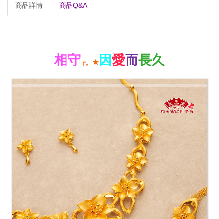
商品詳情
商品Q&A
相守
因
愛
而
長久
╭。
★