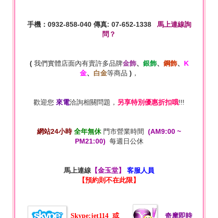
手機：0932-858-040 傳真: 07-652-1338
馬上連線詢
問？
(
我們實體店面內有賣許多品牌
金飾
、
銀飾
、
鋼飾
、
K
金
、
白金
等商品
)
，
歡迎您
來電
洽詢相關問題，
另享特別優惠折扣哦
!!!
網站24小時
全年無休
門市營業時間
(AM9:00 ~
PM21:00)
每週日公休
馬上連線
【金玉堂】
客服人員
【預約則不在此限】
Skype:jet114
或
奇摩即時