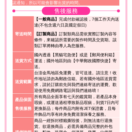
認通知，所以可能會影響出貨的時間。
售後服務
【一般商品】
完成付款確認後，7個工作天內送
達(不包含週六日及國定假日)
寄送時間
【訂製商品】
訂製類商品需依實際訂製內容等
條件，來確認所需要的製作時間及交貨期。該
類訂單將轉由專人為您服務。
國內透過【黑貓宅急便】或是【郵局便利箱】
送貨方式
運送；國外地區則由【中華郵政國際快捷】寄
送。
台澎金馬地區免運費，皆可送達。請注意！收
件地址請勿為郵政信箱。若有國外地區送貨需
送貨範圍
求，請於訂購前先與我們連絡寄送的運費。歡
迎使用免費網路電話與我們連絡唷！
所有商品全面享有七天的鑑賞期，若產品本身
產品保固
瑕疵，或運送過程導致新品瑕疵，到貨7日內可
售後服務
更換新品；每件商品均附有JET保證書，且每
件飾品均享有終身免費清潔保養之服務。
商品一經拆封標籤撕毀後，則無法進行退換
貨。欲退換商品，必需具備商品完整的外包