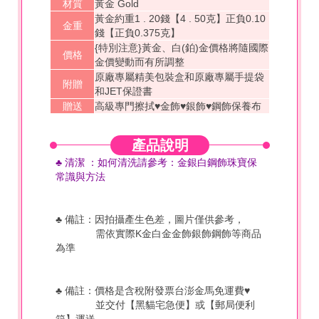
材質
黃金 Gold
黃金約重1 . 20錢【4 . 50克】正負0.10
金重
錢【正負0.375克】
{特別注意}黃金、白(鉑)金價格將隨國際
價格
金價變動而有所調整
原廠專屬精美包裝盒和原廠專屬手提袋
附贈
和JET保證書
贈送
高級專門擦拭♥金飾♥銀飾♥鋼飾保養布
產品說明
♣ 清潔
：如何
清洗
請參考
：金銀白鋼飾珠寶保
常識與方法
♣ 備註：因拍攝產生色差，圖片僅供參考，
需依實際K金白金金飾銀飾鋼飾等商品
為準
♣ 備註：價格是含稅附發票台澎金馬免運費♥
並交付【黑貓宅急便】或【郵局便利
箱】運送