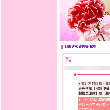
付款方式與售後服務
● 歡迎您的訂購，
優先建議
【宅急便貨
劃撥單匯款】
或
【銀
● 由於
【24小時便
然您已經完成付款，
貨的時間。