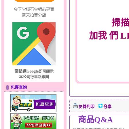
金玉堂鑽石金銀飾專賣
露天拍賣分店
掃描
加我 們 L
請點選Google
即可顯示
本公司行車路線圖
包裹查詢
友善列印
分享
商品Q&A