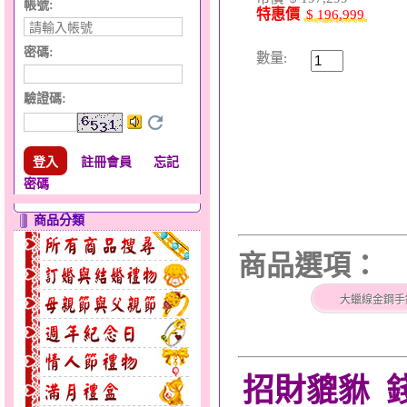
帳號:
特惠價
$ 196,999
密碼:
數量:
驗證碼
:
註冊會員
忘記
密碼
商品分類
商品選項：
大蠟線金鋼手
招財貔貅 錢