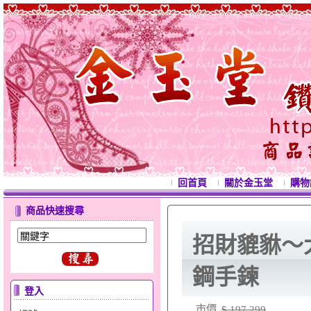
回首頁
關於金玉堂
購物
商品快速搜尋
招財貔貅～
鋼手鍊
登入
市價
$ 197,299