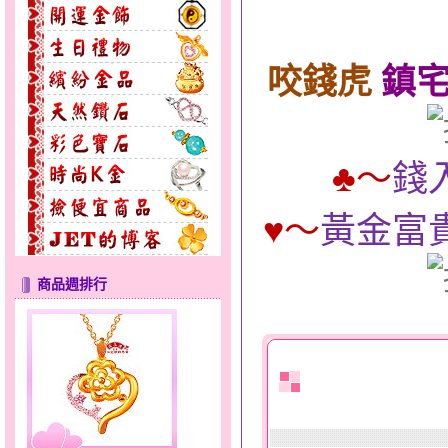
咬錢虎
鎮宅
♣
～
錢
♥
～
黃金富貴
無限之愛～男黃金戒指
商品週排行