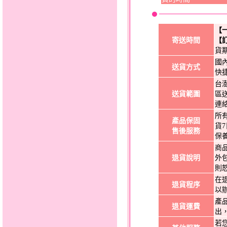
【
寄送時間
【
貨
國
送貨方式
快
台
送貨範圍
區
連
所
產品保固
貨
售後服務
保
商
退貨說明
外
則
在
退貨程序
以
產
退貨運費
出
若