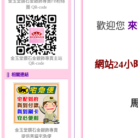
金玉堂鑽石金銀飾專賣FB粉絲
團 QR-code
歡迎您
來
甜心女孩～金銀鋼女套鍊
金玉堂鑽石金銀飾專賣主站
網站24小
QR-code
相關連結
金玉堂鑽石金銀飾專賣
提供黑貓宅急便