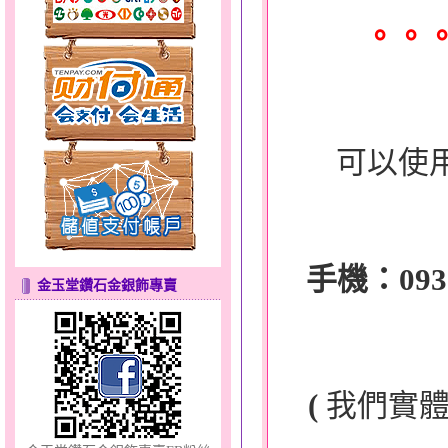
。。
貓頭鷹～黃金耳環
可以使
幸福祈願～金銀鋼套鍊
手機：0932-
金玉堂鑽石金銀飾專賣
(
我們實
夢想幸福～男黃金戒指