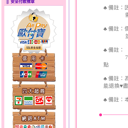
安全付款標章
♣ 備註
需依實
♣ 備註
並交付
幸福洋溢～金銀鋼套鍊
♣ 備註
7個工
點
♣ 備註
能退換♥
分享愛～金銀鋼套鍊
♣
備註：