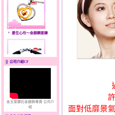
愛在心坎～金銀鋼套鍊
公司介紹CF
聽見愛～女金鋼手鍊
金玉堂鑽石金銀飾專賣 公司介
面對低靡景
紹