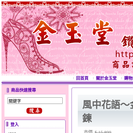
回首頁
關於金玉堂
購物
商品快速搜尋
風中花語～
鍊
登入
市價
$ 15,899