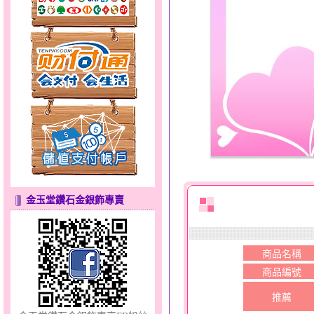
夢想幸福～男黃金戒指
金玉堂鑽石金銀飾專賣
聽見愛～男金鋼手鍊
商品名稱
商品編號
推薦