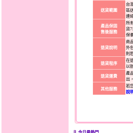
台
送貨範圍
區
連
所
產品保固
貨
售後服務
保
商
退貨說明
外
則
在
退貨程序
以
產
退貨運費
出
若
其他服務
說
今日最熱門