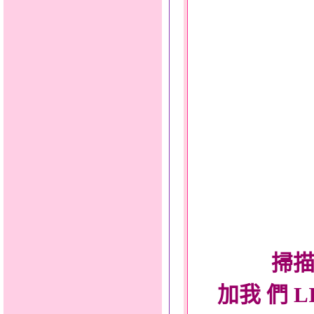
掃描
加我 們 L