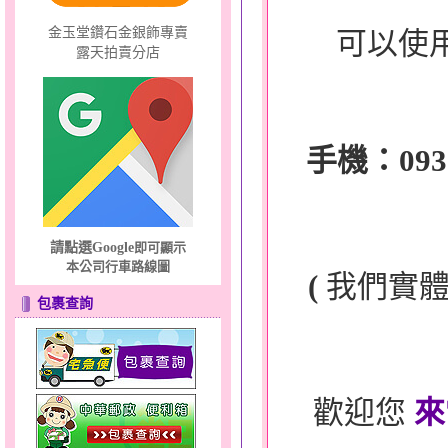
金玉堂鑽石金銀飾專賣
可以使
露天拍賣分店
手機：0932-
請點選Google
即可顯示
本公司行車路線圖
(
我們實
包裹查詢
歡迎您
來