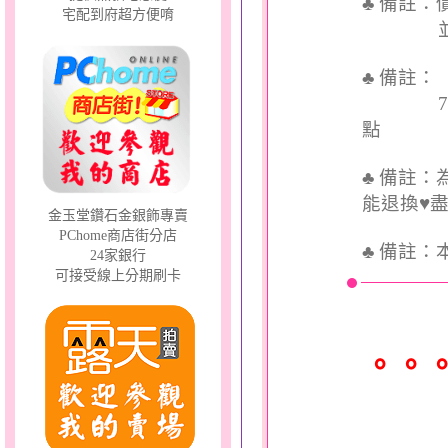
♣ 備註
宅配到府超方便唷
並交付
♣ 備註
7個工
點
♣ 備註
能退換♥
金玉堂鑽石金銀飾專賣
PChome商店街分店
♣
備註：
24家銀行
可接受線上分期刷卡
。。