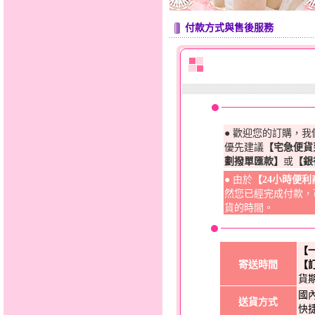
付款方式與售後服務
● 歡迎您的訂購，
優先建議
【宅急便貨
劃撥單匯款】
或
【銀
● 由於
【24小時便
然您已經完成付款，
貨的時間。
【
寄送時間
【
貨
國
送貨方式
快