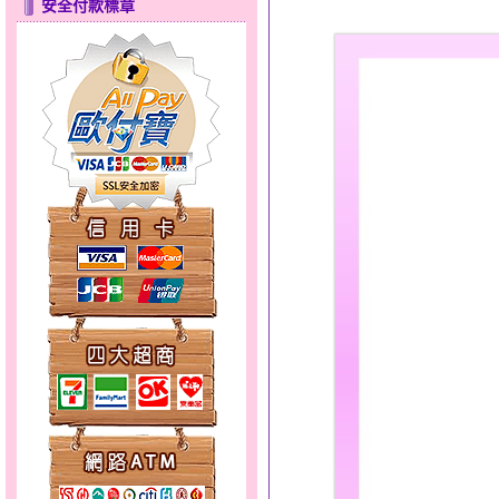
安全付款標章
點亮愛情～黃金套鍊
錦繡龍鳳～黃金耳環
幸福溫暖～金銀鋼套鍊