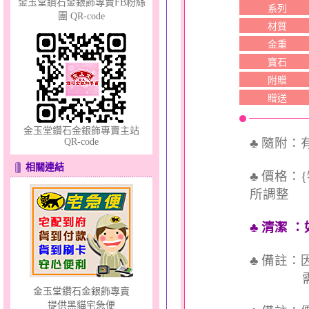
金玉堂鑽石金銀飾專賣FB粉絲
系列
團 QR-code
材質
金重
鎖愛情話～蠟線銀鋼手鍊
寶石
附贈
贈送
金玉堂鑽石金銀飾專賣主站
♣ 隨附
QR-code
相關連結
♣ 價格：
所調整
美人魚～金銀鋼套鍊
♣ 清潔
：
♣ 備註
需依實
金玉堂鑽石金銀飾專賣
提供黑貓宅急便