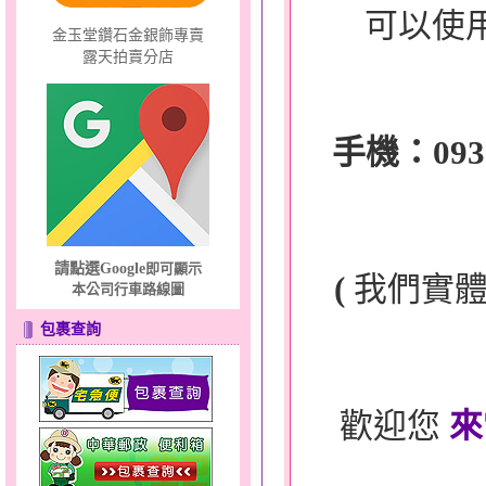
可以使
金玉堂鑽石金銀飾專賣
露天拍賣分店
手機：0932-
請點選Google
即可顯示
(
我們實
本公司行車路線圖
包裹查詢
歡迎您
來