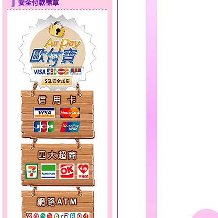
安全付款標章
只愛你～男黃金戒指
彩蝶倩影～金銀鋼套鍊
天使約定～金銀鋼套鍊