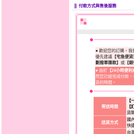
付款方式與售後服務
● 歡迎您的訂購，
優先建議
【宅急便貨
劃撥單匯款】
或
【銀
● 由於
【24小時便
然您已經完成付款，
貨的時間。
【
寄送時間
【
貨
國
送貨方式
快
台