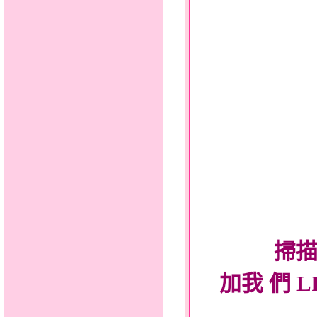
掃描
加我 們 L