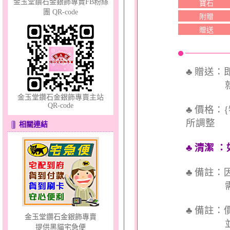
金玉堂鑽石金銀飾專賣FB粉絲
寶石
團 QR-code
附贈
贈送
幸福洋溢～金銀鋼套鍊
♣ 贈送
就送QQ
金玉堂鑽石金銀飾專賣主站
QR-code
♣ 價格：
所調整
相關連結
夢想幸福～男黃金戒指
♣ 清潔
：
♣ 備註
需依實
♣ 備註
金玉堂鑽石金銀飾專賣
並交付
提供黑貓宅急便