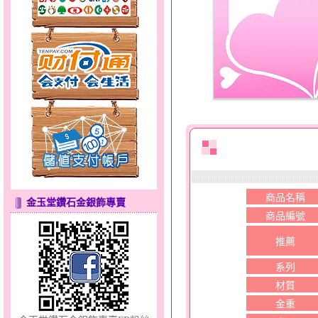
天真Rody～金銀鋼套鍊
商品名稱
金玉堂鑽石金銀飾專賣
商品編號
甜心女孩～金銀鋼女套鍊
推薦
系列
材質
金重