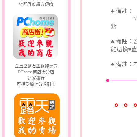
宅配到府超方便唷
♣ 備註
7個工
點
♣ 備註
能退換♥
♣
備註：
金玉堂鑽石金銀飾專賣
PChome商店街分店
24家銀行
可接受線上分期刷卡
。。