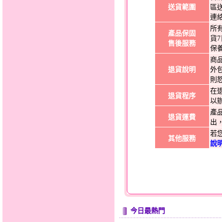
送貨範圍
區
連
所
產品保固
貨
售後服務
保
商
退貨說明
外
則
在
退貨程序
以
產
退貨運費
出
若
其他服務
說
今日最熱門