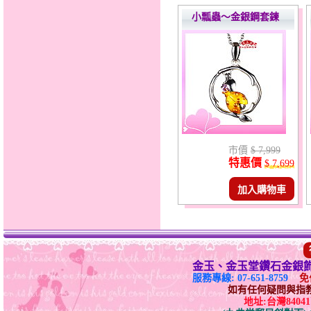
小瓢蟲～金銀鋼套鍊
市價
$ 7,999
特惠價
$ 7,699
加入購物車
金玉、金玉堂鑽石金銀
服務專線: 07-651-8759
免付
如有任何疑問與指教請E-
地址:台灣840