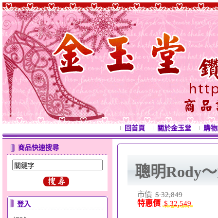
回首頁
關於金玉堂
購物
商品快速搜尋
聰明Rody
市價
$ 32,849
特惠價
$ 32,549
登入