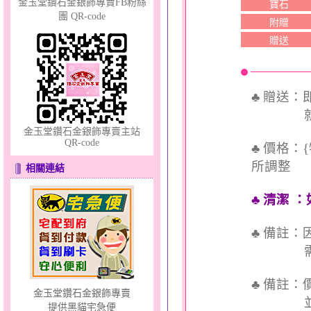
金玉堂鑽石金銀飾專賣FB粉絲
寶石
團 QR-code
附贈
贈送
幸福洋溢～金銀鋼套鍊
♣ 贈送
就送QQ
金玉堂鑽石金銀飾專賣主站
QR-code
♣ 價格：
所調整
相關連結
♣ 清潔
：
甜心女孩～金銀鋼女套鍊
♣ 備註
需依實
♣ 備註
金玉堂鑽石金銀飾專賣
並交付
提供黑貓宅急便