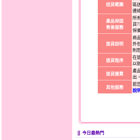
送貨範圍
區
連
所
產品保固
貨
售後服務
保
商
退貨說明
外
則
在
退貨程序
以
產
退貨運費
出
若
其他服務
說
今日最熱門