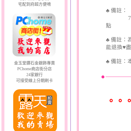
宅配到府超方便唷
♣ 備註
7個工
點
♣ 備註
能退換♥
♣
備註：
金玉堂鑽石金銀飾專賣
PChome商店街分店
24家銀行
可接受線上分期刷卡
。。