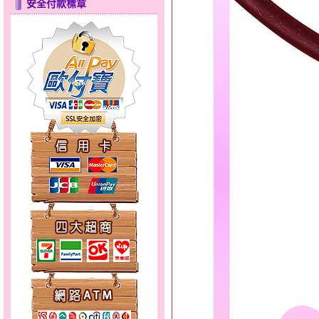
安全付款標章
只愛你～男黃金戒指
彩蝶倩影～金銀鋼套鍊
天使約定～金銀鋼套鍊