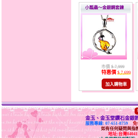
小瓢蟲～金銀鋼套鍊
市價
$ 7,999
特惠價
$ 7,699
加入購物車
金玉、金玉堂鑽石金銀
服務專線: 07-651-8759
免付
如有任何疑問與指教請E-
地址:台灣840