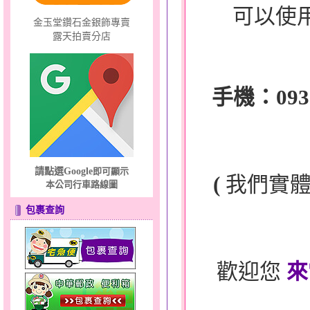
可以使
金玉堂鑽石金銀飾專賣
露天拍賣分店
手機：0932-
請點選Google
即可顯示
(
我們實
本公司行車路線圖
包裹查詢
歡迎您
來