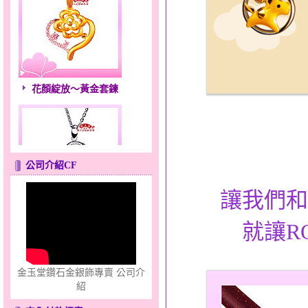
花顏綻放～黃金套鍊
公司介紹CF
讓我們和
心之舞～金銀鋼套鍊
就讓R
金玉堂鑽石金銀飾專賣 公司介
紹