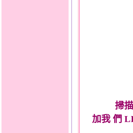
掃描
加我 們 L