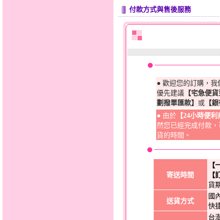
付款方式與售後服務
● 歡迎您的訂購，
優先建議
【宅急便貨
劃撥單匯款】
或
【銀
● 由於
【24小時便
然您已經完成付款，
貨的時間。
【
寄送時間
【
貨
國
送貨方式
快
台