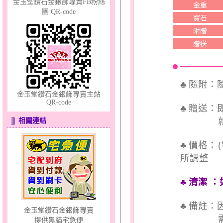
金玉堂鑽石金銀飾專賣FB粉絲
金重
團 QR-code
寶石
附贈
贈送
只愛你～女黃金戒指
♣ 隨附
金玉堂鑽石金銀飾專賣主站
QR-code
♣ 贈送
就送QQ
相關連結
天真Rody～金銀鋼套鍊
♣ 價格：
所調整
♣ 清潔
：
♣ 備註
金玉堂鑽石金銀飾專賣
需依實
提供黑貓宅急便