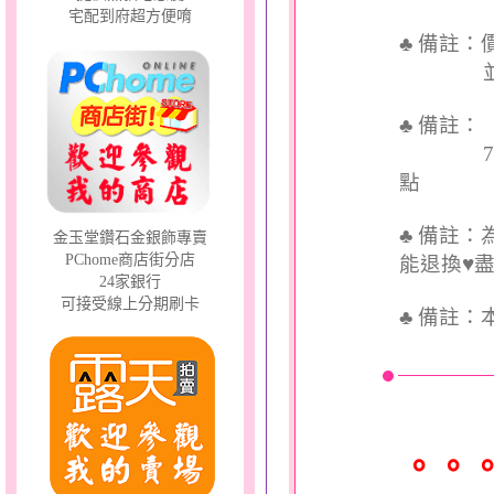
宅配到府超方便唷
♣ 備註
並交付
♣ 備註
7個工
點
♣ 備註
金玉堂鑽石金銀飾專賣
PChome商店街分店
能退換♥
24家銀行
可接受線上分期刷卡
♣
備註：
。。