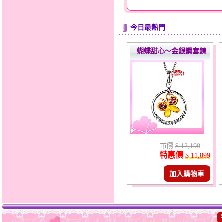
今日最熱門
蝴蝶甜心～金銀鋼套鍊
市價
$ 12,199
特惠價
$ 11,899
加入購物車