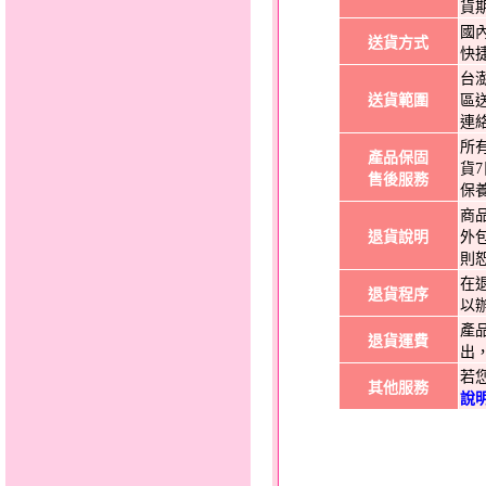
貨
國
送貨方式
快
台
送貨範圍
區
連
所
產品保固
貨
售後服務
保
商
退貨說明
外
則
在
退貨程序
以
產
退貨運費
出
若
其他服務
說