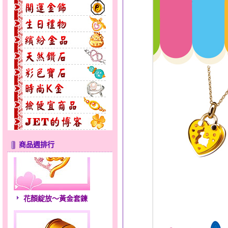
商品週排行
花顏綻放～黃金套鍊