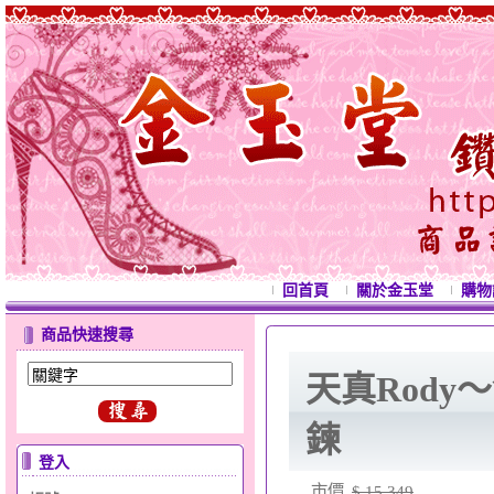
回首頁
關於金玉堂
購物
商品快速搜尋
天真Rody
鍊
登入
市價
$ 15,349